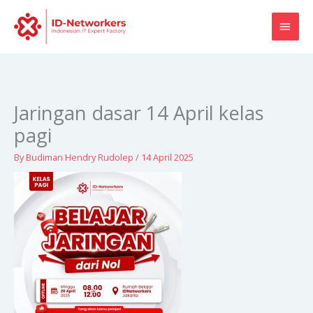
Skip
MAI
to
content
MEN
Jaringan dasar 14 April kelas
pagi
By
Budiman Hendry Rudolep
/
14 April 2025