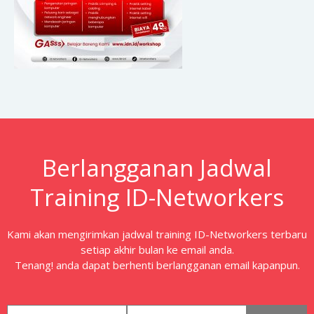
Berlangganan Jadwal
Training ID-Networkers
Kami akan mengirimkan jadwal training ID-Networkers terbaru
setiap akhir bulan ke email anda.
Tenang! anda dapat berhenti berlangganan email kapanpun.
first_name
email