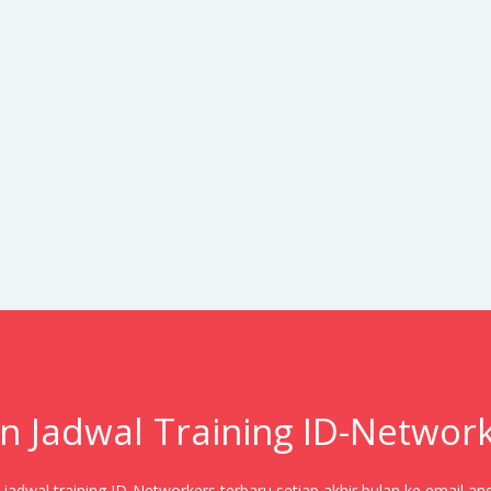
n Jadwal Training ID-Networ
adwal training ID-Networkers terbaru setiap akhir bulan ke email an