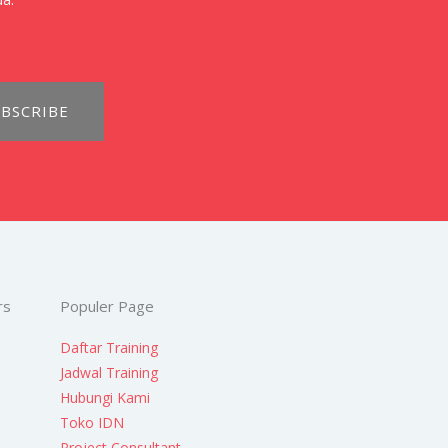
BSCRIBE
rs
Populer Page
Daftar Training
Jadwal Training
Hubungi Kami
Toko IDN
Project Consultant