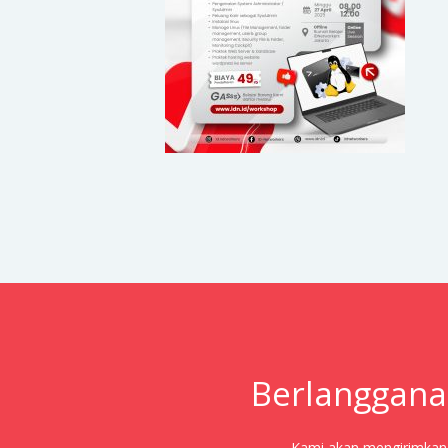
Berlanggana
Kami akan mengirimkan j