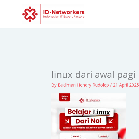
Skip
to
content
linux dari awal pagi
By
Budiman Hendry Rudolep
/
21 April 202