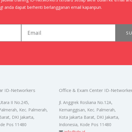
! anda dapat berhenti berlangganan email kapanpun.
email
SU
ar ID-Networkers
Office & Exam Center ID-Networke
Utara II No.245,
Jl. Anggrek Rosliana No.12A,
Palmerah, Kec. Palmerah,
Kemanggisan, Kec. Palmerah,
Barat, DKI Jakarta,
Kota Jakarta Barat, DKI Jakarta,
ode Pos 11480
Indonesia, Kode Pos 11480
d
info@idn.id