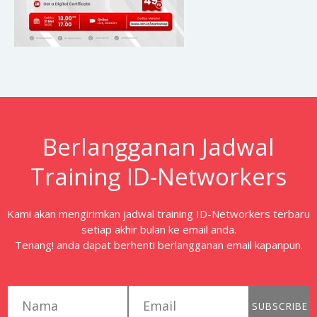
Berlangganan Jadwal
Training ID-Networkers
Kami akan mengirimkan jadwal training ID-Networkers terbaru
setiap akhir bulan ke email anda.
Tenang! anda dapat berhenti berlangganan email kapanpun.
first_name
email
SUBSCRIBE