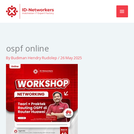
Skip
MAI
to
content
MEN
ospf online
By
Budiman Hendry Rudolep
/
26 May 2025