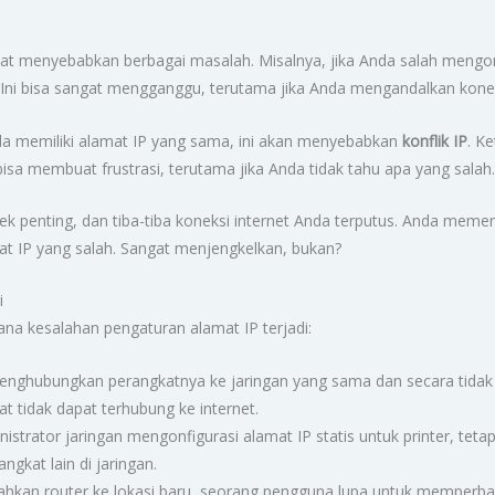
t menyebabkan berbagai masalah. Misalnya, jika Anda salah mengonf
. Ini bisa sangat mengganggu, terutama jika Anda mengandalkan konek
 Anda memiliki alamat IP yang sama, ini akan menyebabkan
konflik IP
. Ke
 bisa membuat frustrasi, terutama jika Anda tidak tahu apa yang salah
 penting, dan tiba-tiba koneksi internet Anda terputus. Anda meme
at IP yang salah. Sangat menjengkelkan, bukan?
i
na kesalahan pengaturan alamat IP terjadi:
nghubungkan perangkatnya ke jaringan yang sama dan secara tidak
t tidak dapat terhubung ke internet.
strator jaringan mengonfigurasi alamat IP statis untuk printer, tet
ngkat lain di jaringan.
kan router ke lokasi baru, seorang pengguna lupa untuk memperbaru