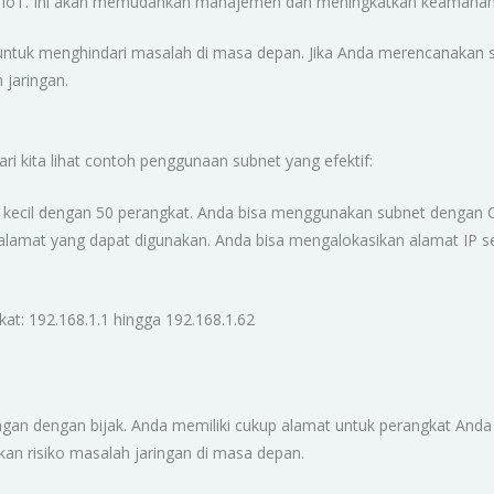
t IoT. Ini akan memudahkan manajemen dan meningkatkan keamanan
i untuk menghindari masalah di masa depan. Jika Anda merencanaka
jaringan.
i kita lihat contoh penggunaan subnet yang efektif:
kecil dengan 50 perangkat. Anda bisa menggunakan subnet dengan CI
alamat yang dapat digunakan. Anda bisa mengalokasikan alamat IP se
at: 192.168.1.1 hingga 192.168.1.62
ingan dengan bijak. Anda memiliki cukup alamat untuk perangkat An
kan risiko masalah jaringan di masa depan.