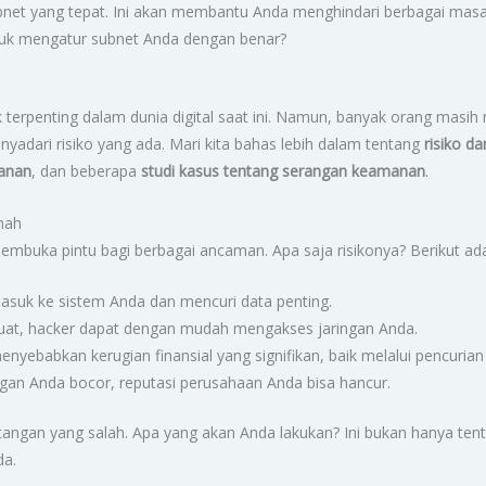
ubnet yang tepat. Ini akan membantu Anda menghindari berbagai mas
tuk mengatur subnet Anda dengan benar?
 terpenting dalam dunia digital saat ini. Namun, banyak orang mas
adari risiko yang ada. Mari kita bahas lebih dalam tentang
risiko d
anan
, dan beberapa
studi kasus tentang serangan keamanan
.
mah
buka pintu bagi berbagai ancaman. Apa saja risikonya? Berikut ada
suk ke sistem Anda dan mencuri data penting.
at, hacker dapat dengan mudah mengakses jaringan Anda.
yebabkan kerugian finansial yang signifikan, baik melalui pencurian
ggan Anda bocor, reputasi perusahaan Anda bisa hancur.
tangan yang salah. Apa yang akan Anda lakukan? Ini bukan hanya tenta
da.