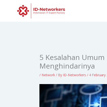
Skip
to
content
5 Kesalahan Umum d
Menghindarinya
/
Network
/ By
ID-Networkers
/
4 February