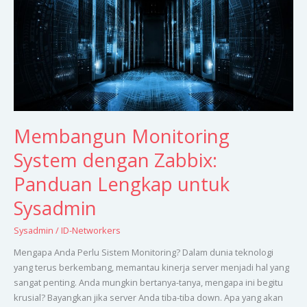
Zabbix:
Panduan
Lengkap
untuk
Sysadmin
Membangun Monitoring
System dengan Zabbix:
Panduan Lengkap untuk
Sysadmin
Sysadmin
/
ID-Networkers
Mengapa Anda Perlu Sistem Monitoring? Dalam dunia teknologi
yang terus berkembang, memantau kinerja server menjadi hal yang
sangat penting. Anda mungkin bertanya-tanya, mengapa ini begitu
krusial? Bayangkan jika server Anda tiba-tiba down. Apa yang akan