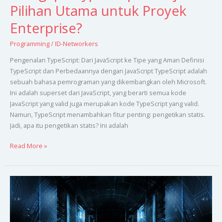
Pilihan Utama untuk Proyek
Enterprise?
Programming
/
ID-Networkers
Pengenalan TypeScript: Dari JavaScript ke Tipe yang Aman Definisi
TypeScript dan Perbedaannya dengan JavaScript TypeScript adalah
sebuah bahasa pemrograman yang dikembangkan oleh Microsoft.
Ini adalah superset dari JavaScript, yang berarti semua kode
JavaScript yang valid juga merupakan kode TypeScript yang valid.
Namun, TypeScript menambahkan fitur penting: pengetikan statis.
Jadi, apa itu pengetikan statis? Ini adalah
Read More »
Membangun
Monitoring
System
dengan