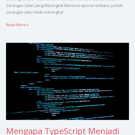
Serangan Siber yang Meningkat Menurut laporan terbaru, jumlah
serangan siber telah meningkat
Read More »
Mengapa
TypeScript
Menjadi
Pilihan
Utama
untuk
Proyek
Enterprise?
Mengapa TypeScript Menjadi