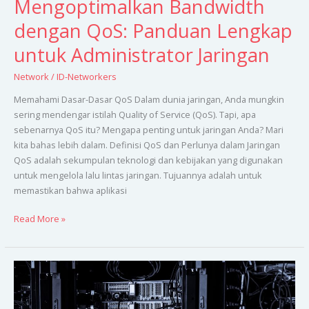
Mengoptimalkan Bandwidth
dengan QoS: Panduan Lengkap
untuk Administrator Jaringan
Network
/
ID-Networkers
Memahami Dasar-Dasar QoS Dalam dunia jaringan, Anda mungkin
sering mendengar istilah Quality of Service (QoS). Tapi, apa
sebenarnya QoS itu? Mengapa penting untuk jaringan Anda? Mari
kita bahas lebih dalam. Definisi QoS dan Perlunya dalam Jaringan
QoS adalah sekumpulan teknologi dan kebijakan yang digunakan
untuk mengelola lalu lintas jaringan. Tujuannya adalah untuk
memastikan bahwa aplikasi
Read More »
Memperkuat
Keamanan
Server