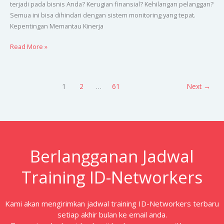
terjadi pada bisnis Anda? Kerugian finansial? Kehilangan pelanggan?
Semua ini bisa dihindari dengan sistem monitoring yang tepat.
Kepentingan Memantau Kinerja
Read More »
1
2
…
61
Next
→
Berlangganan Jadwal
Training ID-Networkers
Kami akan mengirimkan jadwal training ID-Networkers terbaru
setiap akhir bulan ke email anda.