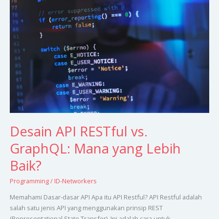
API
RESTful
vs.
GraphQL:
Mana
yang
Lebih
Baik?
Desain API RESTful vs.
GraphQL: Mana yang Lebih
Baik?
Programming
/
ID-Networkers
Memahami Dasar-dasar API Apa itu API Restful? API Restful adalah
salah satu jenis API yang menggunakan prinsip REST
(Representational State Transfer). Ini adalah cara untuk