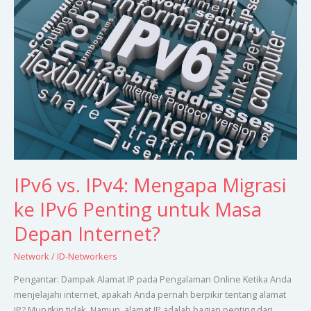
vs.
IPv4:
Mengapa
Migrasi
ke
IPv6
Penting
untuk
Masa
Depan
Internet?
IPv6 vs. IPv4: Mengapa Migrasi
ke IPv6 Penting untuk Masa
Depan Internet?
Network
/
ID-Networkers
Pengantar: Dampak Alamat IP pada Pengalaman Online Ketika Anda
menjelajahi internet, apakah Anda pernah berpikir tentang alamat
IP? Mungkin tidak. Namun, alamat IP adalah bagian penting dari