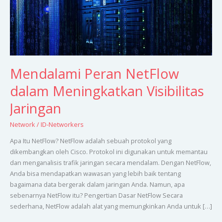
Mendalami Peran NetFlow
dalam Meningkatkan Visibilitas
Jaringan
Network
/
ID-Networkers
Apa Itu NetFlow? NetFlow adalah sebuah protokol yang
dikembangkan oleh Cisco. Protokol ini digunakan untuk memantau
dan menganalisis trafik jaringan secara mendalam. Dengan NetFlow,
Anda bisa mendapatkan wawasan yang lebih baik tentang
bagaimana data bergerak dalam jaringan Anda. Namun, apa
sebenarnya NetFlow itu? Pengertian Dasar NetFlow Secara
sederhana, NetFlow adalah alat yang memungkinkan Anda untuk […]