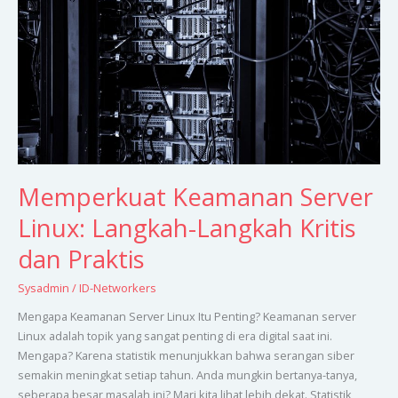
Linux:
Langkah-
Langkah
Kritis
dan
Praktis
Memperkuat Keamanan Server
Linux: Langkah-Langkah Kritis
dan Praktis
Sysadmin
/
ID-Networkers
Mengapa Keamanan Server Linux Itu Penting? Keamanan server
Linux adalah topik yang sangat penting di era digital saat ini.
Mengapa? Karena statistik menunjukkan bahwa serangan siber
semakin meningkat setiap tahun. Anda mungkin bertanya-tanya,
seberapa besar masalah ini? Mari kita lihat lebih dekat. Statistik