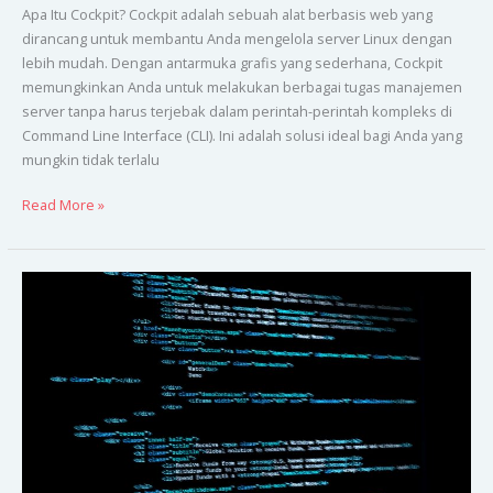
Apa Itu Cockpit? Cockpit adalah sebuah alat berbasis web yang
dirancang untuk membantu Anda mengelola server Linux dengan
lebih mudah. Dengan antarmuka grafis yang sederhana, Cockpit
memungkinkan Anda untuk melakukan berbagai tugas manajemen
server tanpa harus terjebak dalam perintah-perintah kompleks di
Command Line Interface (CLI). Ini adalah solusi ideal bagi Anda yang
mungkin tidak terlalu
Read More »
Cara
Kerja
Compiler:
Dari
Kode
Sumber
ke
Eksekusi
Program