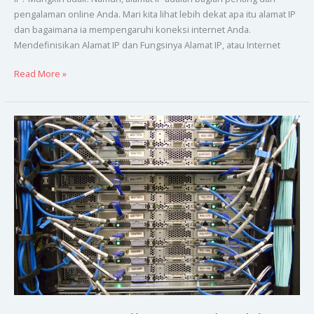
pengalaman online Anda. Mari kita lihat lebih dekat apa itu alamat IP
dan bagaimana ia mempengaruhi koneksi internet Anda.
Mendefinisikan Alamat IP dan Fungsinya Alamat IP, atau Internet
Read More »
Mengoptimalkan
Bandwidth
dengan
QoS:
Panduan
Lengkap
untuk
Administrator
Jaringan