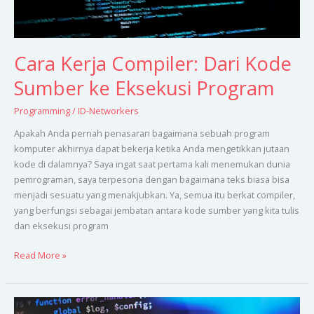
Cara Kerja Compiler: Dari Kode
Sumber ke Eksekusi Program
Programming
/
ID-Networkers
Apakah Anda pernah penasaran bagaimana sebuah program
komputer akhirnya dapat bekerja ketika Anda mengetikkan jutaan
kode di dalamnya? Saya ingat saat pertama kali menemukan dunia
pemrograman, saya terpesona dengan bagaimana teks biasa bisa
menjadi sesuatu yang menakjubkan. Ya, semua itu berkat compiler,
yang berfungsi sebagai jembatan antara kode sumber yang kita tulis
dan eksekusi program
Read More »
Desain