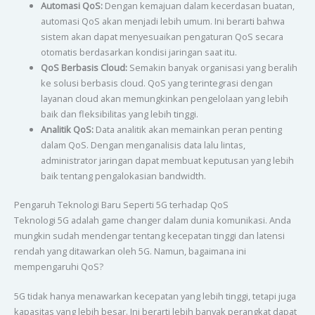
Automasi QoS:
Dengan kemajuan dalam kecerdasan buatan,
automasi QoS akan menjadi lebih umum. Ini berarti bahwa
sistem akan dapat menyesuaikan pengaturan QoS secara
otomatis berdasarkan kondisi jaringan saat itu.
QoS Berbasis Cloud:
Semakin banyak organisasi yang beralih
ke solusi berbasis cloud. QoS yang terintegrasi dengan
layanan cloud akan memungkinkan pengelolaan yang lebih
baik dan fleksibilitas yang lebih tinggi.
Analitik QoS:
Data analitik akan memainkan peran penting
dalam QoS. Dengan menganalisis data lalu lintas,
administrator jaringan dapat membuat keputusan yang lebih
baik tentang pengalokasian bandwidth.
Pengaruh Teknologi Baru Seperti 5G terhadap QoS
Teknologi 5G adalah game changer dalam dunia komunikasi. Anda
mungkin sudah mendengar tentang kecepatan tinggi dan latensi
rendah yang ditawarkan oleh 5G. Namun, bagaimana ini
mempengaruhi QoS?
5G tidak hanya menawarkan kecepatan yang lebih tinggi, tetapi juga
kapasitas yang lebih besar. Ini berarti lebih banyak perangkat dapat