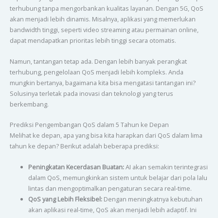
terhubung tanpa mengorbankan kualitas layanan. Dengan 5G, QoS
akan menjadi lebih dinamis. Misalnya, aplikasi yang memerlukan
bandwidth tinggi, seperti video streaming atau permainan online,
dapat mendapatkan prioritas lebih tinggi secara otomatis.
Namun, tantangan tetap ada. Dengan lebih banyak perangkat
terhubung, pengelolaan QoS menjadi lebih kompleks. Anda
mungkin bertanya, bagaimana kita bisa mengatasi tantangan ini?
Solusinya terletak pada inovasi dan teknologi yang terus
berkembang.
Prediksi Pengembangan QoS dalam 5 Tahun ke Depan
Melihat ke depan, apa yang bisa kita harapkan dari QoS dalam lima
tahun ke depan? Berikut adalah beberapa prediksi:
Peningkatan Kecerdasan Buatan:
AI akan semakin terintegrasi
dalam QoS, memungkinkan sistem untuk belajar dari pola lalu
lintas dan mengoptimalkan pengaturan secara real-time.
QoS yang Lebih Fleksibel:
Dengan meningkatnya kebutuhan
akan aplikasi real-time, QoS akan menjadi lebih adaptif. Ini