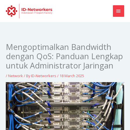
Skip
MAI
to
content
MEN
Mengoptimalkan Bandwidth
dengan QoS: Panduan Lengkap
untuk Administrator Jaringan
/
Network
/ By
ID-Networkers
/
18 March 2025