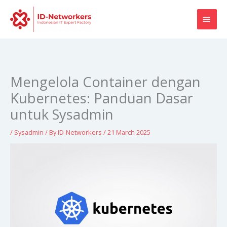
Skip
MAI
to
content
MEN
Mengelola Container dengan
Kubernetes: Panduan Dasar
untuk Sysadmin
/
Sysadmin
/ By
ID-Networkers
/
21 March 2025