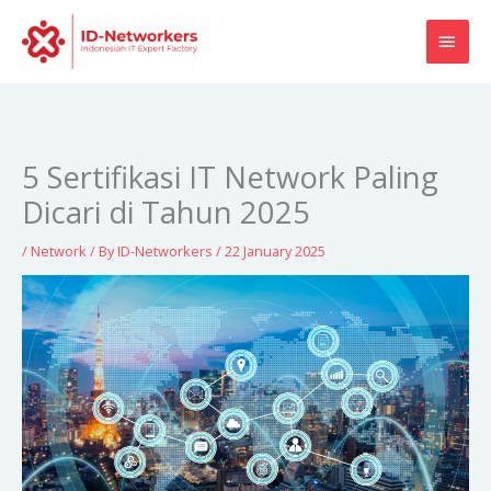
Skip
MAI
to
content
MEN
5 Sertifikasi IT Network Paling
Dicari di Tahun 2025
/
Network
/ By
ID-Networkers
/
22 January 2025