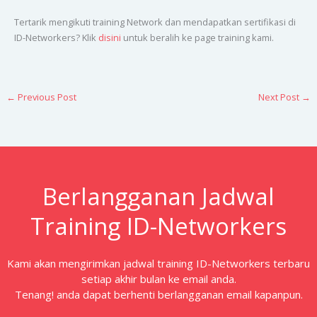
Tertarik mengikuti training Network dan mendapatkan sertifikasi di
ID-Networkers? Klik
disini
untuk beralih ke page training kami.
←
Previous Post
Next Post
→
Berlangganan Jadwal
Training ID-Networkers
Kami akan mengirimkan jadwal training ID-Networkers terbaru
setiap akhir bulan ke email anda.
Tenang! anda dapat berhenti berlangganan email kapanpun.