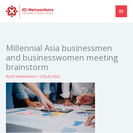
Skip
MAI
to
content
MEN
Millennial Asia businessmen
and businesswomen meeting
brainstorm
By
ID-Networkers
/
20 July 2022