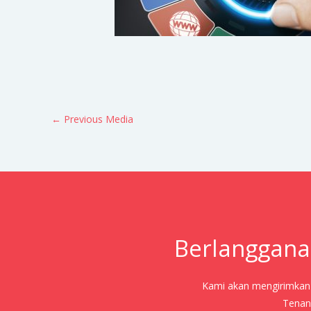
←
Previous Media
Berlanggana
Kami akan mengirimkan j
Tenang