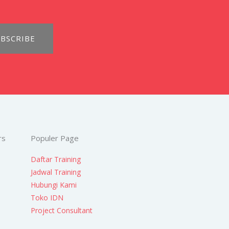
BSCRIBE
rs
Populer Page
Daftar Training
Jadwal Training
Hubungi Kami
Toko IDN
Project Consultant