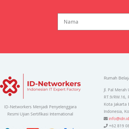
first_name
Rumah Belaj
Jl. Pal Merah 
RT.9/RW.16, 
Kota Jakarta 
ID-Networkers Menjadi Penyelenggara
Indonesia, K
Resmi Ujian Sertifikasi International
info@idn.i
+62 819 0