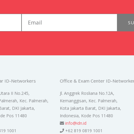
email
SU
ar ID-Networkers
Office & Exam Center ID-Networke
Utara II No.245,
Jl. Anggrek Rosliana No.12A,
Palmerah, Kec. Palmerah,
Kemanggisan, Kec. Palmerah,
Barat, DKI Jakarta,
Kota Jakarta Barat, DKI Jakarta,
ode Pos 11480
Indonesia, Kode Pos 11480
d
info@idn.id
819 1001
+62 819 0819 1001