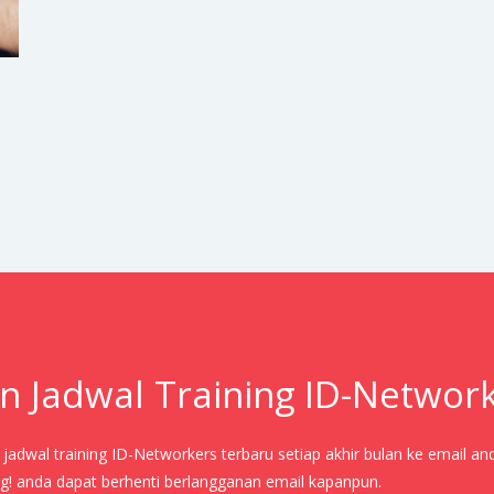
n Jadwal Training ID-Networ
adwal training ID-Networkers terbaru setiap akhir bulan ke email an
! anda dapat berhenti berlangganan email kapanpun.