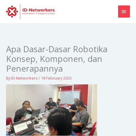
Skip
MAI
to
content
MEN
Apa Dasar-Dasar Robotika
Konsep, Komponen, dan
Penerapannya
By
ID-Networkers
/
18 February 2025