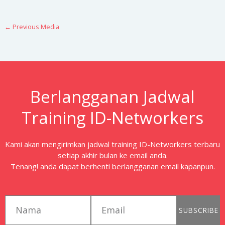
←
Previous Media
Berlangganan Jadwal
Training ID-Networkers
Kami akan mengirimkan jadwal training ID-Networkers terbaru
setiap akhir bulan ke email anda.
Tenang! anda dapat berhenti berlangganan email kapanpun.
first_name
email
SUBSCRIBE