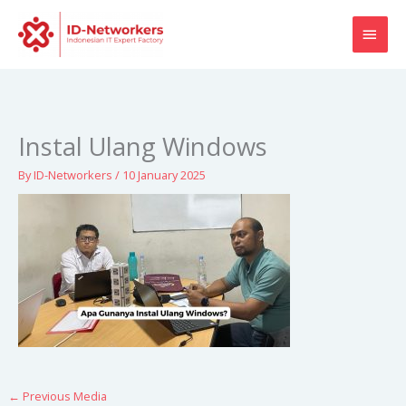
Skip
MAI
to
content
MEN
Instal Ulang Windows
By
ID-Networkers
/
10 January 2025
←
Previous Media