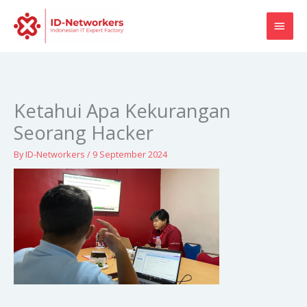
Skip
MAI
to
content
MEN
Ketahui Apa Kekurangan
Seorang Hacker
By
ID-Networkers
/
9 September 2024