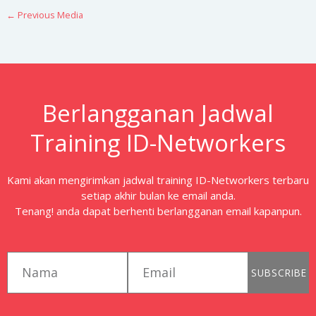
←
Previous Media
Berlangganan Jadwal
Training ID-Networkers
Kami akan mengirimkan jadwal training ID-Networkers terbaru
setiap akhir bulan ke email anda.
Tenang! anda dapat berhenti berlangganan email kapanpun.
first_name
email
SUBSCRIBE