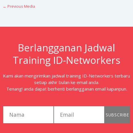
←
Previous Media
Berlangganan Jadwal
Training ID-Networkers
Kami akan mengirimkan jadwal training ID-Networkers terbaru
setiap akhir bulan ke email anda.
Tenang! anda dapat berhenti berlangganan email kapanpun.
first_name
email
SUBSCRIBE