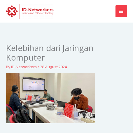
Skip
MAI
to
content
MEN
Kelebihan dari Jaringan
Komputer
By
ID-Networkers
/
28 August 2024