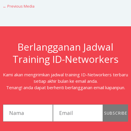
←
Previous Media
Berlangganan Jadwal
Training ID-Networkers
Kami akan mengirimkan jadwal training ID-Networkers terbaru
setiap akhir bulan ke email anda.
Tenang! anda dapat berhenti berlangganan email kapanpun.
first_name
email
SUBSCRIBE