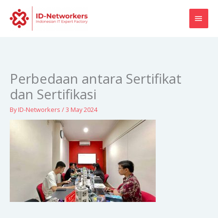
Skip
MAI
to
content
MEN
Perbedaan antara Sertifikat
dan Sertifikasi
By
ID-Networkers
/
3 May 2024