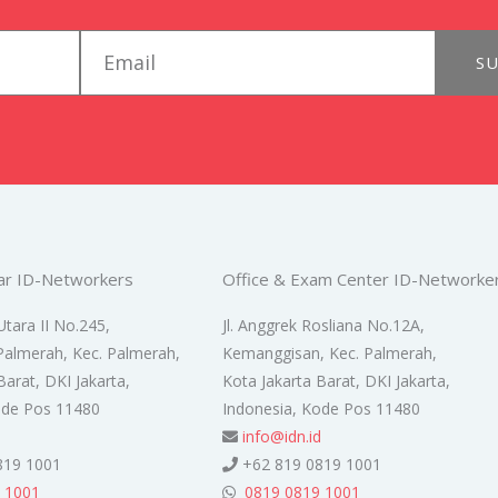
email
SU
ar ID-Networkers
Office & Exam Center ID-Networke
Utara II No.245,
Jl. Anggrek Rosliana No.12A,
Palmerah, Kec. Palmerah,
Kemanggisan, Kec. Palmerah,
Barat, DKI Jakarta,
Kota Jakarta Barat, DKI Jakarta,
ode Pos 11480
Indonesia, Kode Pos 11480
d
info@idn.id
819 1001
+62 819 0819 1001
 1001
0819 0819 1001