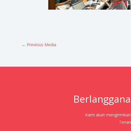
←
Previous Media
Berlanggana
Kami akan mengirimkan j
Tenang