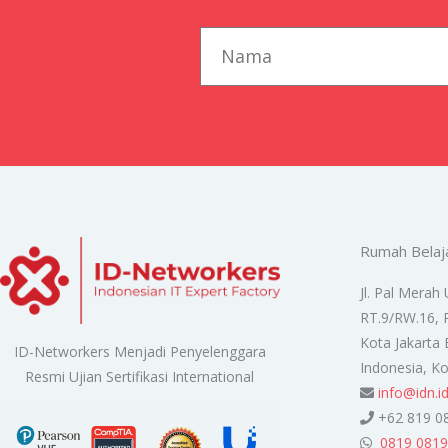
first_name
Rumah Belaj
Jl. Pal Merah 
RT.9/RW.16, 
Kota Jakarta 
ID-Networkers Menjadi Penyelenggara
Indonesia, K
Resmi Ujian Sertifikasi International
info@idn.i
+62 819 0
0819 0819