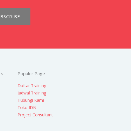
BSCRIBE
rs
Populer Page
Daftar Training
Jadwal Training
Hubungi Kami
Toko IDN
Project Consultant