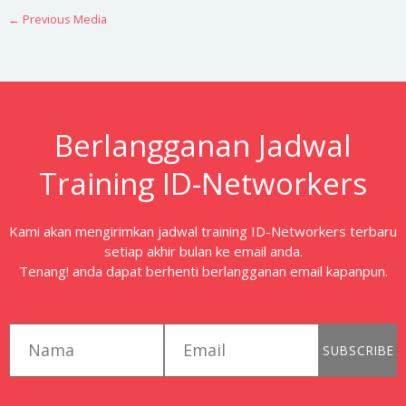
←
Previous Media
Berlangganan Jadwal
Training ID-Networkers
Kami akan mengirimkan jadwal training ID-Networkers terbaru
setiap akhir bulan ke email anda.
Tenang! anda dapat berhenti berlangganan email kapanpun.
first_name
email
SUBSCRIBE