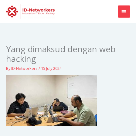
Skip
MAI
to
content
MEN
Yang dimaksud dengan web
hacking
By
ID-Networkers
/
15 July 2024