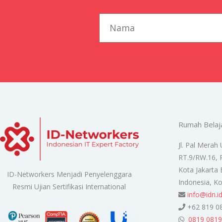
first_name
Rumah Belaj
Jl. Pal Merah 
RT.9/RW.16, 
Kota Jakarta 
ID-Networkers Menjadi Penyelenggara
Indonesia, K
Resmi Ujian Sertifikasi International
info@idn.i
+62 819 0
0819 0819