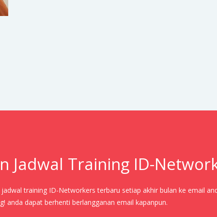
n Jadwal Training ID-Networ
adwal training ID-Networkers terbaru setiap akhir bulan ke email an
! anda dapat berhenti berlangganan email kapanpun.