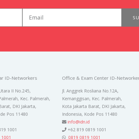
email
SU
ar ID-Networkers
Office & Exam Center ID-Networke
Utara II No.245,
Jl. Anggrek Rosliana No.12A,
Palmerah, Kec. Palmerah,
Kemanggisan, Kec. Palmerah,
Barat, DKI Jakarta,
Kota Jakarta Barat, DKI Jakarta,
ode Pos 11480
Indonesia, Kode Pos 11480
d
info@idn.id
819 1001
+62 819 0819 1001
 1001
0819 0819 1001