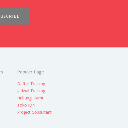
BSCRIBE
rs
Populer Page
Daftar Training
Jadwal Training
Hubungi Kami
Toko IDN
Project Consultant