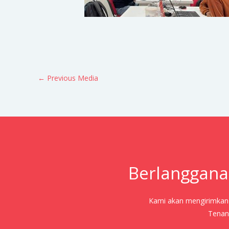
←
Previous Media
Berlanggana
Kami akan mengirimkan j
Tenang