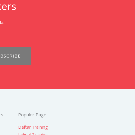
kers
da.
BSCRIBE
rs
Populer Page
Daftar Training
Jadwal Training