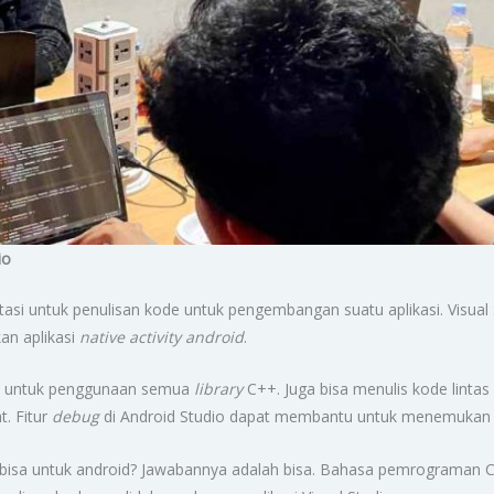
io
litasi untuk penulisan kode untuk pengembangan suatu aplikasi. Visua
an aplikasi
native activity android
.
n untuk penggunaan semua
library
C++. Juga bisa menulis kode linta
t. Fitur
debug
di Android Studio dapat membantu untuk menemuka
isa untuk android? Jawabannya adalah bisa. Bahasa pemrograman C