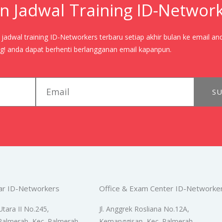
n Jadwal Training ID-Networ
adwal training ID-Networkers terbaru setiap akhir bulan ke email an
! anda dapat berhenti berlangganan email kapanpun.
email
SU
ar ID-Networkers
Office & Exam Center ID-Networke
Utara II No.245,
Jl. Anggrek Rosliana No.12A,
Palmerah, Kec. Palmerah,
Kemanggisan, Kec. Palmerah,