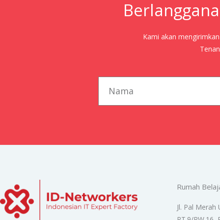
Berlanggana
Kami akan mengirimkan j
Tenang
first_name
Rumah Belaj
Jl. Pal Merah 
RT.9/RW.16, 