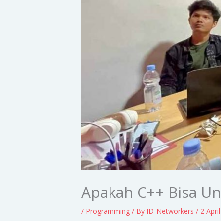
Apakah C++ Bisa Un
/
Programming
/ By
ID-Networkers
/
2 Apri