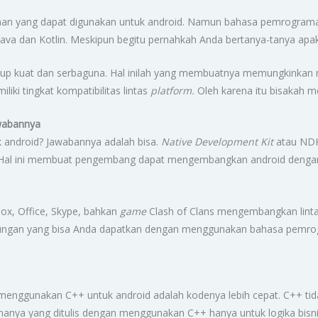
man yang dapat digunakan untuk android. Namun bahasa pemrograma
ava dan Kotlin. Meskipun begitu pernahkah Anda bertanya-tanya apa
p kuat dan serbaguna. Hal inilah yang membuatnya memungkinkan m
liki tingkat kompatibilitas lintas
platform.
Oleh karena itu bisakah 
awabannya
 android? Jawabannya adalah bisa.
Native Development Kit
atau NDK 
ode. Hal ini membuat pengembang dapat mengembangkan android de
ox, Office, Skype, bahkan
game
Clash of Clans mengembangkan lint
ungan yang bisa Anda dapatkan dengan menggunakan bahasa pemro
 menggunakan C++ untuk android adalah kodenya lebih cepat. C++ ti
nanya yang ditulis dengan menggunakan C++ hanya untuk logika bisn