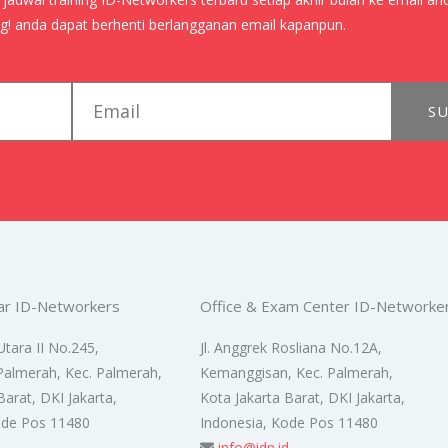
! anda dapat berhenti berlangganan email kapanpun.
email
SU
ar ID-Networkers
Office & Exam Center ID-Networke
Utara II No.245,
Jl. Anggrek Rosliana No.12A,
Palmerah, Kec. Palmerah,
Kemanggisan, Kec. Palmerah,
Barat, DKI Jakarta,
Kota Jakarta Barat, DKI Jakarta,
ode Pos 11480
Indonesia, Kode Pos 11480
d
info@idn.id