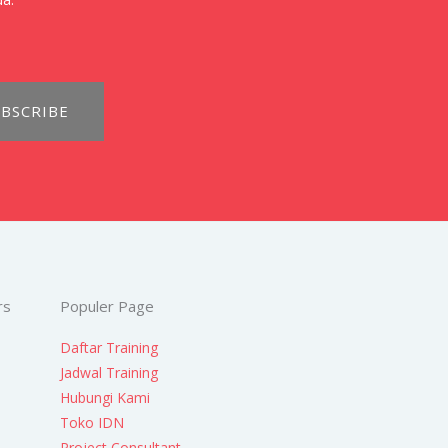
BSCRIBE
rs
Populer Page
Daftar Training
Jadwal Training
Hubungi Kami
Toko IDN
Project Consultant