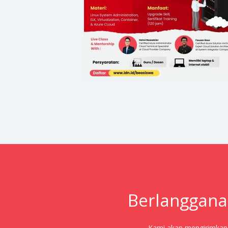
Berlanggana
Kami akan mengirimkan j