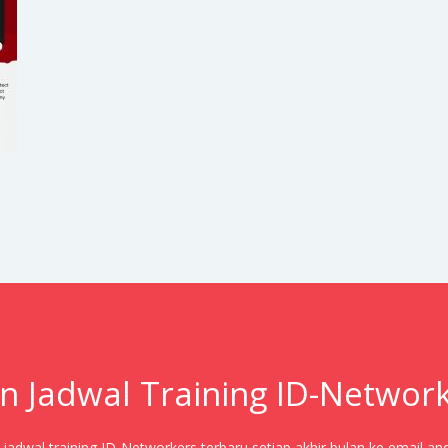
n Jadwal Training ID-Networ
adwal training ID-Networkers terbaru setiap akhir bulan ke email an