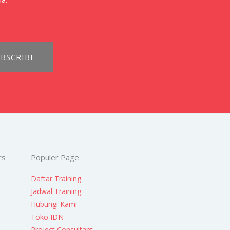
BSCRIBE
rs
Populer Page
Daftar Training
Jadwal Training
Hubungi Kami
Toko IDN
Project Consultant