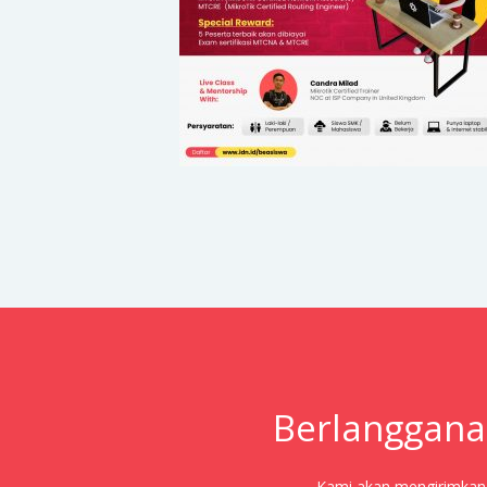
Berlanggana
Kami akan mengirimkan j