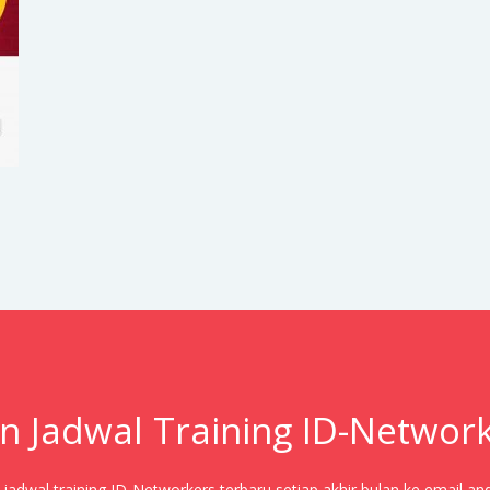
n Jadwal Training ID-Networ
adwal training ID-Networkers terbaru setiap akhir bulan ke email an