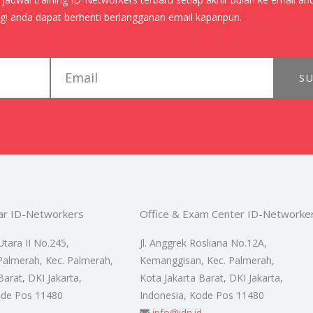
! anda dapat berhenti berlangganan email kapanpun.
email
SU
ar ID-Networkers
Office & Exam Center ID-Networke
Utara II No.245,
Jl. Anggrek Rosliana No.12A,
Palmerah, Kec. Palmerah,
Kemanggisan, Kec. Palmerah,
Barat, DKI Jakarta,
Kota Jakarta Barat, DKI Jakarta,
ode Pos 11480
Indonesia, Kode Pos 11480
d
info@idn.id