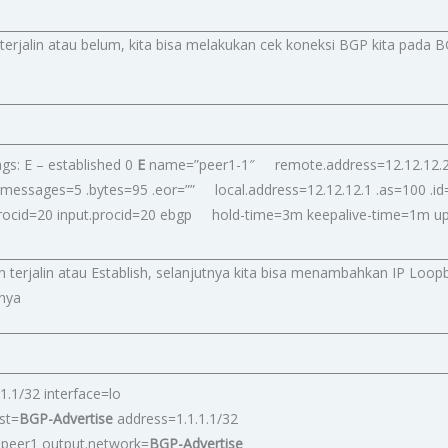
rjalin atau belum, kita bisa melakukan cek koneksi BGP kita pada BG
gs: E – established 0
E
name=”peer1-1″ remote.address=12.12.12.2
 .messages=5 .bytes=95 .eor=”” local.address=12.12.12.1 .as=100 .id
procid=20 input.procid=20 ebgp hold-time=3m keepalive-time=1m
ah terjalin atau Establish, selanjutnya kita bisa menambahkan IP Loo
mnya
1.1/32 interface=lo
ist=
BGP-Advertise
address=1.1.1.1/32
 peer1 output.network=
BGP-Advertise