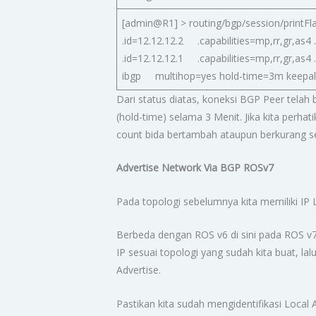
[admin@R1] > routing/bgp/session/printFla
.id=12.12.12.2 .capabilities=mp,rr,gr,as4
.id=12.12.12.1 .capabilities=mp,rr,gr,a
ibgp multihop=yes hold-time=3m keepa
Dari status diatas, koneksi BGP Peer telah
(hold-time) selama 3 Menit. Jika kita perhat
count bida bertambah ataupun berkurang se
Advertise Network Via BGP ROSv7
Pada topologi sebelumnya kita memiliki IP L
Berbeda dengan ROS v6 di sini pada ROS v7 
IP sesuai topologi yang sudah kita buat, lal
Advertise.
Pastikan kita sudah mengidentifikasi Local 