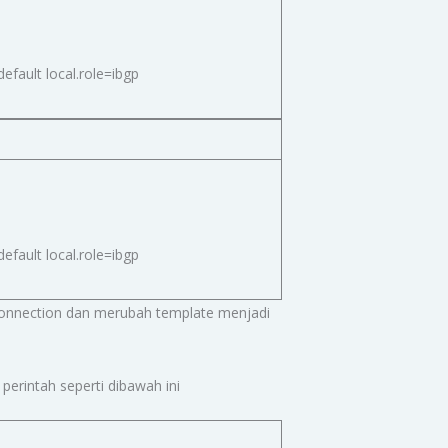
fault local.role=ibgp
fault local.role=ibgp
onnection dan merubah template menjadi
erintah seperti dibawah ini