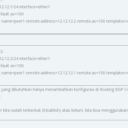
2.12.1/24 interface=ether1
efault as=100
 name=peer1 remote.address=12.12.12.2 remote.as=100 templates=de
R2
2.12.2/24 interface=ether1
efault as=100
 name=peer1 remote.address=12.12.12.1 remote.as=100 templates=de
yang dibutuhkan hanya menambahkan konfigurasi di Routing BGP C
g
ita sudah terbentuk (Establish) atau belum, kita bisa menggunakan p