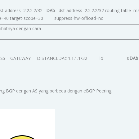
 dst-address=2.2.2.2/32
DAb
dst-address=2.2.2.2/32 routing-table
ope=40 target-scope=30 suppress-hw-offload=no
elihatnya dengan cara
ST-ADDRESS GATEWAY DISTANCEDAc 1.1.1.1/32 lo 0
DAb
ring BGP dengan AS yang berbeda dengan eBGP Peering