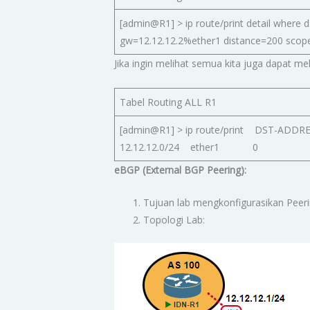
[admin@R1] > ip route/print detail where
gw=12.12.12.2%ether1 distance=200 sc
Jika ingin melihat semua kita juga dapat m
Tabel Routing ALL R1
[admin@R1] > ip route/print D
12.12.12.0/24 ether1 0
eBGP (External BGP Peering):
Tujuan lab mengkonfigurasikan Pee
Topologi Lab: