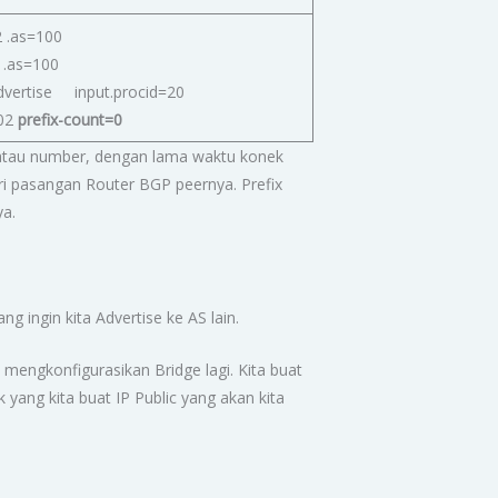
 .as=100
 .as=100
dvertise input.procid=20
:02
prefix-count=0
 0 atau number, dengan lama waktu konek
ari pasangan Router BGP peernya. Prefix
ya.
g ingin kita Advertise ke AS lain.
mengkonfigurasikan Bridge lagi. Kita buat
k yang kita buat IP Public yang akan kita