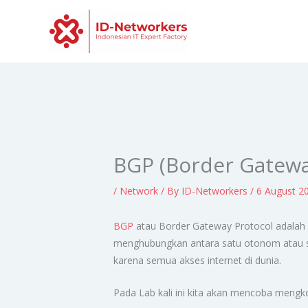
Skip
to
content
BGP (Border Gatewa
/
Network
/ By
ID-Networkers
/
6 August 2
BGP
atau Border Gateway Protocol adalah r
menghubungkan antara satu otonom atau su
karena semua akses internet di dunia.
Pada Lab kali ini kita akan mencoba mengk