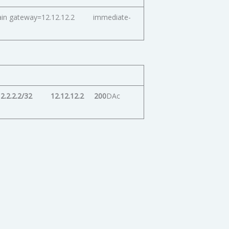
=main gateway=12.12.12.2 immediate-
 2.2.2.2/32 12.12.12.2 200
DAc