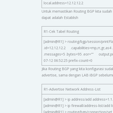
local.address=12.12.12.2
Untuk memastikan Routing BGP kita sudah te
dapat adalah Establish
R1-Cek Tabel Routing
[admin@R1] > routing/bgp/session/printFla
.id=12.12.12.2 .capabilities=mp,rr,gr,as4
.messages=5 .bytes=95 .eor=”” output.
07-12 06:52:25 prefix-count=0
Jika Routing BGP yang kita konfigurasi sud
advertise, sama dengan LAB iBGP sebelu
R1-Advertise Network Address-List
[admin@R1] > ip address/add address=1.1.
[admin@R1] > ip firewall/address-list/add l
[admin@R1] > routing/bgp/connection/set