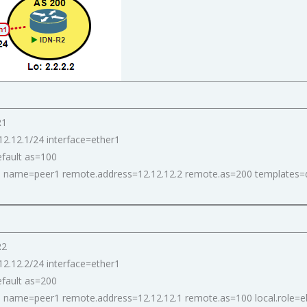
R1
2.12.1/24 interface=ether1
efault as=100
 name=peer1 remote.address=12.12.12.2 remote.as=200 templates=de
R2
2.12.2/24 interface=ether1
efault as=200
 name=peer1 remote.address=12.12.12.1 remote.as=100 local.role=e