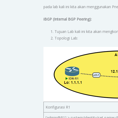
pada lab kali ini kita akan menggunakan Pne
iBGP (Internal BGP Peering):
Tujuan Lab kali ini kita akan mengko
Topologi Lab:
Konfigurasi R1
[admin@R1] > system/identity/set name=