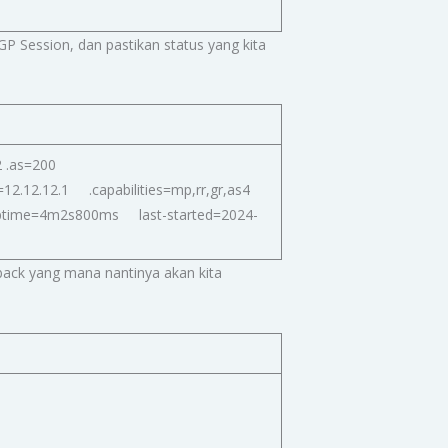
P Session, dan pastikan status yang kita
 .as=200
=12.12.12.1 .capabilities=mp,rr,gr,as4
 uptime=4m2s800ms last-started=2024-
pback yang mana nantinya akan kita