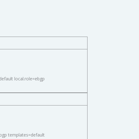
fault local.role=ebgp
bgp templates=default