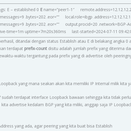
gs: E – established 0
E
name=”peer1-1″ remote.address=12.12.12.2
 .messages=9 .bytes=202 .eor=”” local.role=ibgp .address=12.12.12.1
s4 .messages=9 .bytes=202 .eor=”” output.procid=20 .network=BGP-A
live-time=1m uptime=7m20s360ms last-started=2024-07-11 09:42
 berhasil, ditandai dengan status Establish atau E di belakang angka
ikan terdapat
prefix-count
disitu adalah jumlah prefix yang diterima d
waktu-waktu tergantung pada prefix yang di advertise oleh peeringn
oopback yang mana seakan akan kita memiliki IP Internal milik kita yan
sudah terdapat interface Loopback bawaan sehingga kita tidak perlu 
u kita advertise kedalam BGP yang kita miliki, anggap saja IP Loopbac
Address yang ada, agar peering yang kita buat bisa Establish