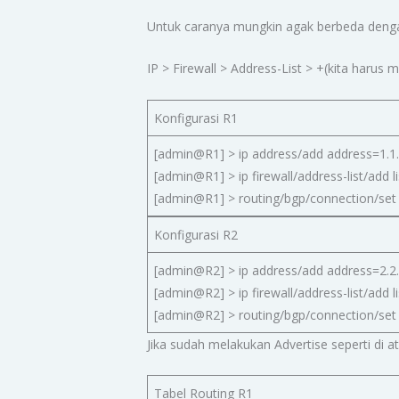
Untuk caranya mungkin agak berbeda dengan
IP > Firewall > Address-List > +(kita harus
Konfigurasi R1
[admin@R1] > ip address/add address=1.1.
[admin@R1] > ip firewall/address-list/add 
[admin@R1] > routing/bgp/connection/set
Konfigurasi R2
[admin@R2] > ip address/add address=2.2.
[admin@R2] > ip firewall/address-list/add 
[admin@R2] > routing/bgp/connection/set
Jika sudah melakukan Advertise seperti di 
Tabel Routing R1