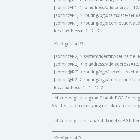
[admin@R1] > ip address/add address=12.1
[admin@R1] > routing/bgp/template/set d
[admin@R1] > routing/bgp/connection/add
local.address=12.12.12.1
Konfigurasi R2
[admin@R2] > system/identity/set name=
[admin@R2] > ip address/add address=12.1
[admin@R2] > routing/bgp/template/set d
[admin@R2] > routing/bgp/connection/add
local.address=12.12.12.2
Untuk menghubungkan 2 buah BGP Peering 
AS, di setiap router yang melakukan peerin
Untuk mengetahui apakah koneksi BGP Peer k
Konfigurasi R1