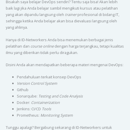
Bisakah saya belajar DevOps sendiri? Tentu saja bisa! Akan lebih
baik lagi jika Anda belajar sambil mengikuti kursus atau pelatihan
yang akan dipandu langsung oleh
trainer
profesional di bidang IT,
sehingga ketika Anda belajar akan bisa dievaluasi langsung oleh
yang ahlinya.
Hanya di ID-Networkers Anda bisa menemukan berbagai jenis
pelatihan dan
course online
dengan harga terjangkau, tetapi kualitas
ilmu yang diberikan tidak perlu diragukan.
Disini Anda akan mendapatkan beberapa materi mengenai DevOps:
Pendahuluan terkait konsep DevOps
Version Control System
Github
Sonarqube:
Testing and Code Analysis
Docker:
Containerization
Jenkins: CI/CD
Tools
Prometheus:
Monitoring System
Tunggu apalagi? Bergabung sekarang di ID-Networkers untuk