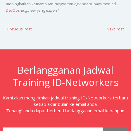
meningkatkan kemampuan
programming
Anda supaya menjadi
DevOps
Engineer
yang
expert!
←
Previous Post
Next Post
→
Berlangganan Jadwal
Training ID-Networkers
Kami akan mengirimkan jadwal training ID-Networkers terbaru
setiap akhir bulan ke email anda.
Tenang! anda dapat berhenti berlangganan email kapanpun.
first_name
email