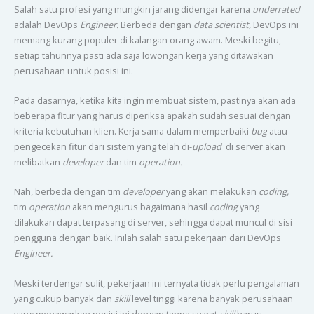
Salah satu profesi yang mungkin jarang didengar karena
underrated
adalah DevOps
Engineer.
Berbeda dengan
data scientist,
DevOps ini
memang kurang populer di kalangan orang awam. Meski begitu,
setiap tahunnya pasti ada saja lowongan kerja yang ditawakan
perusahaan untuk posisi ini.
Pada dasarnya, ketika kita ingin membuat sistem, pastinya akan ada
beberapa fitur yang harus diperiksa apakah sudah sesuai dengan
kriteria kebutuhan klien. Kerja sama dalam memperbaiki
bug
atau
pengecekan fitur dari sistem yang telah di-
upload
di server akan
melibatkan
developer
dan tim
operation.
Nah, berbeda dengan tim
developer
yang akan melakukan
coding,
tim
operation
akan mengurus bagaimana hasil
coding
yang
dilakukan dapat terpasang di server, sehingga dapat muncul di sisi
pengguna dengan baik. Inilah salah satu pekerjaan dari DevOps
Engineer.
Meski terdengar sulit, pekerjaan ini ternyata tidak perlu pengalaman
yang cukup banyak dan
skill
level tinggi karena banyak perusahaan
yang menawarkan posisi ini dengan tanpa syarat
skill
harus