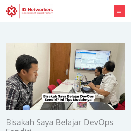
Skip
MAI
to
content
MEN
Bisakah Saya Belajar DevOps