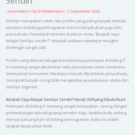
Sendiri
/
Automation
/ By
ID-Networkers
/
2 September 2024
DevOps merupakan salah satu profesi yang paling banyak diminati,
terutama di bidang pemrograman karena banyak dicari juga oleh
perusahaan. Pernahkah terlintas di pikiran Anda, “Bisakah saya
belajar DevOps sendiri?”. Menjadi
software developer
mungkin
terdengar sangat sulit.
Profesi yang dikenal sebagai primadonanya pekerjaan di bidang IT
ini memang sangat dibutuhkan oleh perusahaan untuk membantu
memuaskan konsumen. Meskipun banyak dibutuhkan perusahaan,
sering kali banyak orang tidak mengetahui apa pekerjaan utama dari
DevOps
Engineer.
Bisakah Saya Belajar DevOps Sendiri? Kenali
Skill
yang Dibutuhkan!
Pekerjaan di bidang IT memang sangat menjanjikan, seiring dengan
perkembangan teknologi yang semakin maju. Apabila Anda sedang
mencari peluang karir di bidang pemrograman, maka ini adalah
langkah tepat untuk Anda.