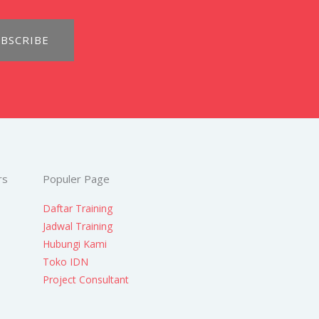
BSCRIBE
rs
Populer Page
Daftar Training
Jadwal Training
Hubungi Kami
Toko IDN
Project Consultant