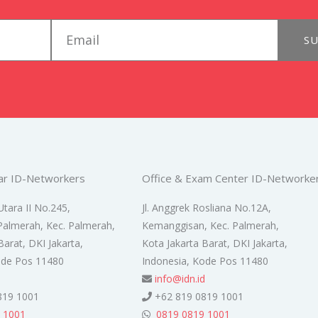
email
SU
ar ID-Networkers
Office & Exam Center ID-Networke
Utara II No.245,
Jl. Anggrek Rosliana No.12A,
Palmerah, Kec. Palmerah,
Kemanggisan, Kec. Palmerah,
Barat, DKI Jakarta,
Kota Jakarta Barat, DKI Jakarta,
ode Pos 11480
Indonesia, Kode Pos 11480
d
info@idn.id
819 1001
+62 819 0819 1001
 1001
0819 0819 1001