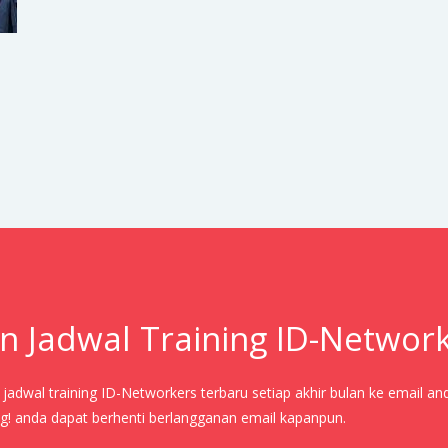
n Jadwal Training ID-Networ
adwal training ID-Networkers terbaru setiap akhir bulan ke email an
! anda dapat berhenti berlangganan email kapanpun.