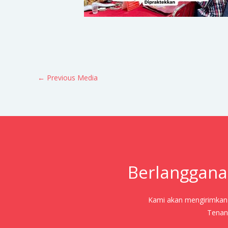
←
Previous Media
Berlanggana
Kami akan mengirimkan j
Tenang