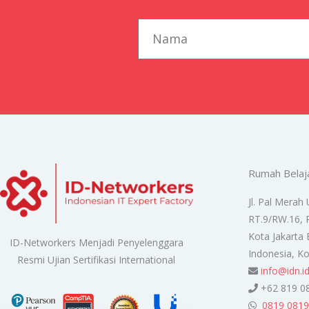
first_name
Rumah Belaj
Jl. Pal Merah 
RT.9/RW.16, 
Kota Jakarta 
ID-Networkers Menjadi Penyelenggara
Indonesia, K
Resmi Ujian Sertifikasi International
info@idn.i
+62 819 0
0819 0819