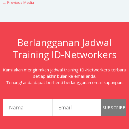
←
Previous Media
Berlangganan Jadwal
Training ID-Networkers
Kami akan mengirimkan jadwal training ID-Networkers terbaru
setiap akhir bulan ke email anda.
Tenang! anda dapat berhenti berlangganan email kapanpun.
first_name
email
SUBSCRIBE