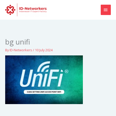
Skip
MAI
to
content
MEN
bg unifi
By
ID-Networkers
/
10 July 2024