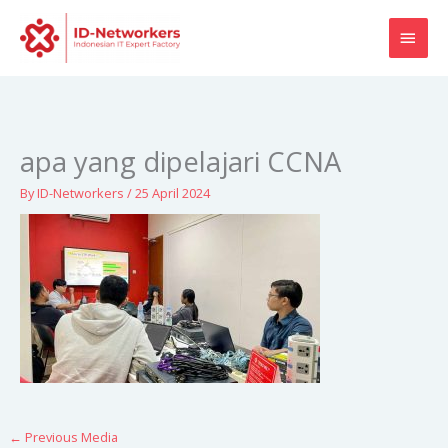
Skip
MAI
to
content
MEN
apa yang dipelajari CCNA
By
ID-Networkers
/
25 April 2024
←
Previous Media