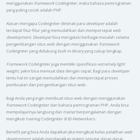
menggunakan
framework
CodeIgniter, maka bahasa pemrograman
yang paling cocok adalah PHP.
Alasan mengapa CodeIgniter diminati para
developer
adalah
terdapat fitur-fitur yang memudahkan dan mempercepat
web
development
.
Developer
bisa mengatasi berbagai masalah selama
pengembangan situs web dengan menggunakan
framework
CodeIgniter yang didukung
built-in-library
yang cukup lengkap.
Framework
CodeIgniter juga memiliki spesifikasi
extremely light
weight
, yakni bisa memuat data dengan cepat. Bagi para
developer
tentu hal ini sangat memudahkan dan mempercepat proses
pembuatan dan pengembangan situs web.
Bagi Anda yang ingin membuat situs web dengan menggunakan
framework
CodeIgniter dan bahasa pemrograman PHP, Anda bisa
mempelajarinya langsung dari
trainer
berpengalaman dengan
mengikuti
training
CodeIgniter di ID-Networkers.
Benefit yang bisa Anda dapatkan jika mengikuti kelas pelatihan
web
development
adalah mendapatkan materi seputar dasar-dasar