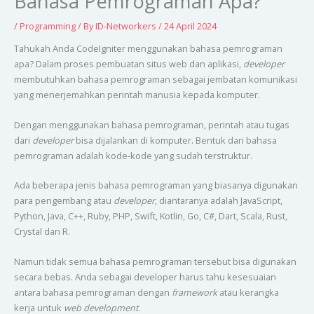
Bahasa Pemrograman Apa?
/
Programming
/ By
ID-Networkers
/
24 April 2024
Tahukah Anda CodeIgniter menggunakan bahasa pemrograman
apa? Dalam proses pembuatan situs web dan aplikasi,
developer
membutuhkan bahasa pemrograman sebagai jembatan komunikasi
yang menerjemahkan perintah manusia kepada komputer.
Dengan menggunakan bahasa pemrograman, perintah atau tugas
dari
developer
bisa dijalankan di komputer. Bentuk dari bahasa
pemrograman adalah kode-kode yang sudah terstruktur.
Ada beberapa jenis bahasa pemrograman yang biasanya digunakan
para pengembang atau
developer
, diantaranya adalah JavaScript,
Python, Java, C++, Ruby, PHP, Swift, Kotlin, Go, C#, Dart, Scala, Rust,
Crystal dan R.
Namun tidak semua bahasa pemrograman tersebut bisa digunakan
secara bebas. Anda sebagai developer harus tahu kesesuaian
antara bahasa pemrograman dengan
framework
atau kerangka
kerja untuk
web development
.