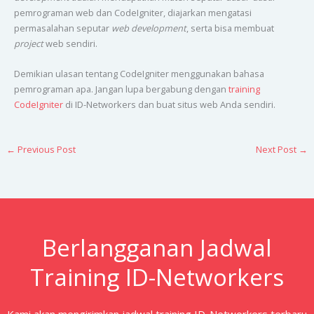
pemrograman web dan CodeIgniter, diajarkan mengatasi
permasalahan seputar
web development
, serta bisa membuat
project
web sendiri.
Demikian ulasan tentang CodeIgniter menggunakan bahasa
pemrograman apa. Jangan lupa bergabung dengan
training
CodeIgniter
di ID-Networkers dan buat situs web Anda sendiri.
←
Previous Post
Next Post
→
Berlangganan Jadwal
Training ID-Networkers
Kami akan mengirimkan jadwal training ID-Networkers terbaru