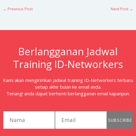
←
Previous Post
Next Post
→
Berlangganan Jadwal
Training ID-Networkers
Kami akan mengirimkan jadwal training ID-Networkers terbaru
setiap akhir bulan ke email anda.
Tenang! anda dapat berhenti berlangganan email kapanpun.
first_name
email
SUBSCRIBE