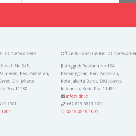
ar ID-Networkers
Office & Exam Center ID-Networke
Utara II No.245,
Jl. Anggrek Rosliana No.12A,
Palmerah, Kec. Palmerah,
Kemanggisan, Kec. Palmerah,
Barat, DKI Jakarta,
Kota Jakarta Barat, DKI Jakarta,
ode Pos 11480
Indonesia, Kode Pos 11480
d
info@idn.id
819 1001
+62 819 0819 1001
 1001
0819 0819 1001