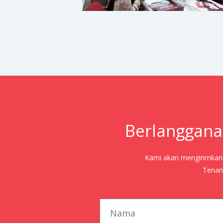
Berlanggana
Kami akan mengirimkan j
Tenang
first_name