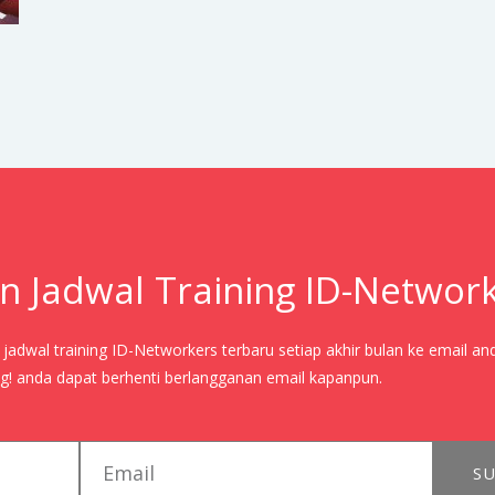
n Jadwal Training ID-Networ
adwal training ID-Networkers terbaru setiap akhir bulan ke email an
! anda dapat berhenti berlangganan email kapanpun.
email
SU