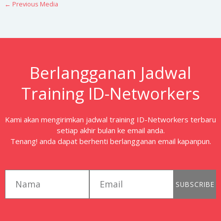
←
Previous Media
Berlangganan Jadwal
Training ID-Networkers
Kami akan mengirimkan jadwal training ID-Networkers terbaru
setiap akhir bulan ke email anda.
Tenang! anda dapat berhenti berlangganan email kapanpun.
first_name
email
SUBSCRIBE