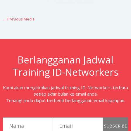
←
Previous Media
Berlangganan Jadwal
Training ID-Networkers
Kami akan mengirimkan jadwal training ID-Networkers terbaru
setiap akhir bulan ke email anda.
Tenang! anda dapat berhenti berlangganan email kapanpun.
first_name
email
SUBSCRIBE