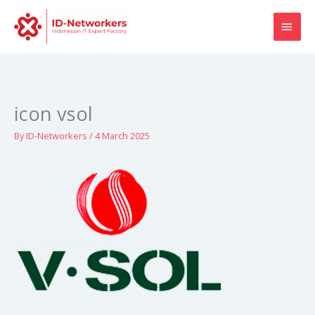
Skip
MAI
to
content
MEN
icon vsol
By
ID-Networkers
/
4 March 2025