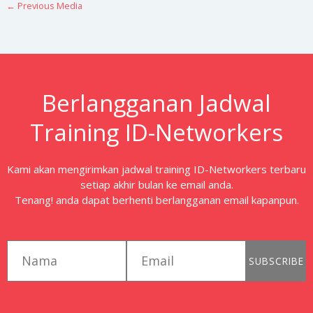
←
Previous Media
Berlangganan Jadwal
Training ID-Networkers
Kami akan mengirimkan jadwal training ID-Networkers terbaru
setiap akhir bulan ke email anda.
Tenang! anda dapat berhenti berlangganan email kapanpun.
first_name
email
SUBSCRIBE