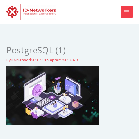
Skip
MAI
to
content
MEN
PostgreSQL (1)
By
ID-Networkers
/
11 September 2023