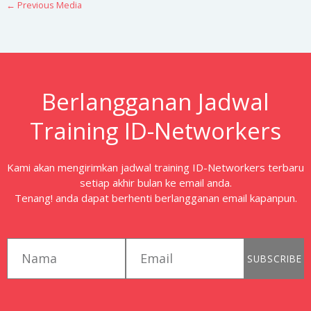
←
Previous Media
Berlangganan Jadwal
Training ID-Networkers
Kami akan mengirimkan jadwal training ID-Networkers terbaru
setiap akhir bulan ke email anda.
Tenang! anda dapat berhenti berlangganan email kapanpun.
first_name
email
SUBSCRIBE