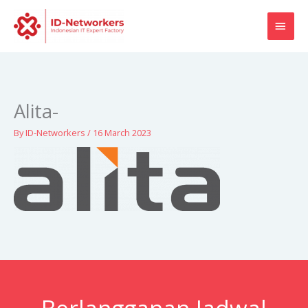
Skip
MAI
to
content
MEN
Alita-
By
ID-Networkers
/
16 March 2023