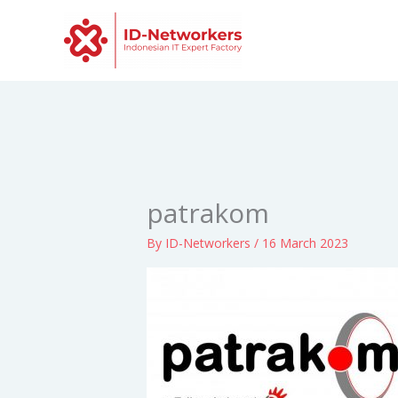
Skip
to
content
patrakom
By
ID-Networkers
/
16 March 2023