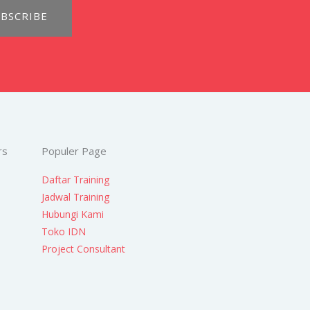
BSCRIBE
rs
Populer Page
Daftar Training
Jadwal Training
Hubungi Kami
Toko IDN
Project Consultant