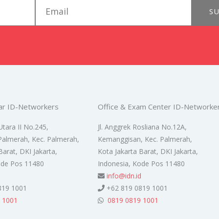
email
SU
ar ID-Networkers
Office & Exam Center ID-Networke
Utara II No.245,
Jl. Anggrek Rosliana No.12A,
Palmerah, Kec. Palmerah,
Kemanggisan, Kec. Palmerah,
Barat, DKI Jakarta,
Kota Jakarta Barat, DKI Jakarta,
ode Pos 11480
Indonesia, Kode Pos 11480
d
info@idn.id
819 1001
+62 819 0819 1001
 1001
0819 0819 1001