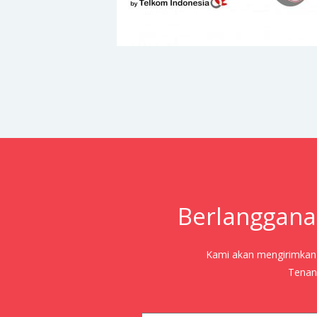
Berlanggana
Kami akan mengirimkan j
Tenang