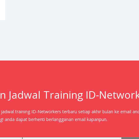
n Jadwal Training ID-Networ
adwal training ID-Networkers terbaru setiap akhir bulan ke email an
! anda dapat berhenti berlangganan email kapanpun.