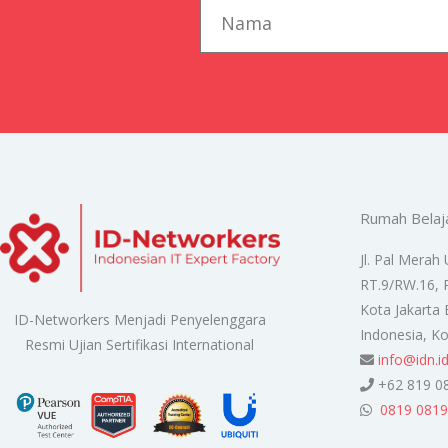
first_name
Rumah Belaj
Jl. Pal Merah 
RT.9/RW.16, 
Kota Jakarta 
ID-Networkers Menjadi Penyelenggara
Indonesia, K
Resmi Ujian Sertifikasi International
info@idn.i
+62 819 0
0819 0819