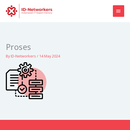
Skip
MAI
to
content
MEN
Proses
By
ID-Networkers
/
14 May 2024