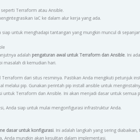
 seperti Terraform atau Ansible.
gintegrasikan IaC ke dalam alur kerja yang ada.
h siap untuk menghadapi tantangan yang mungkin muncul di sepanjan
ble
lanjutnya adalah
pengaturan awal untuk Terraform dan Ansible
. Ini a
 masalah di kemudian hari.
l Terraform dari situs resminya. Pastikan Anda mengikuti petunjuk in
stal melalui pip. Gunakan perintah pip install ansible untuk menginstalny
rasi untuk Terraform dan Ansible. Ini akan menjadi dasar untuk semu
asi, Anda siap untuk mulai mengonfigurasi infrastruktur Anda.
tme dasar untuk konfigurasi
. Ini adalah langkah yang sering diabaika
ja, Anda mungkin akan kesulitan dalam implementasi.