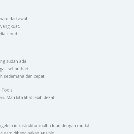
aru dari awal.
yang kuat.
ia cloud.
ang sudah ada.
as sehari-hari.
ih sederhana dan cepat.
 Tools
. Mari kita lihat lebih dekat:
lola infrastruktur multi-cloud dengan mudah.
 curam dibandingkan Ansible.