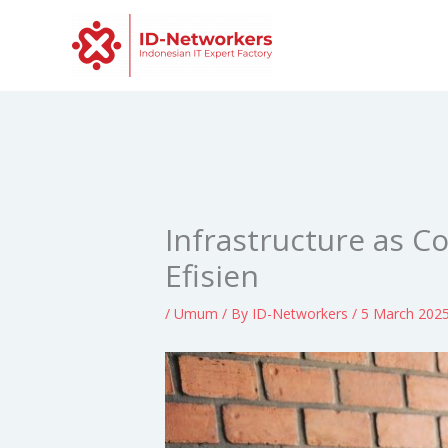
Skip
to
content
Infrastructure as Co
Efisien
/
Umum
/ By
ID-Networkers
/
5 March 202