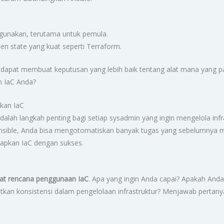
igunakan, terutama untuk pemula.
n state yang kuat seperti Terraform.
apat membuat keputusan yang lebih baik tentang alat mana yang pa
n IaC Anda?
kan IaC
dalah langkah penting bagi setiap sysadmin yang ingin mengelola infr
nsible, Anda bisa mengotomatiskan banyak tugas yang sebelumnya me
rapkan IaC dengan sukses.
t rencana penggunaan IaC
. Apa yang ingin Anda capai? Apakah And
katkan konsistensi dalam pengelolaan infrastruktur? Menjawab pert