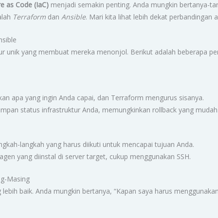
re as Code (IaC)
menjadi semakin penting. Anda mungkin bertanya-t
dalah
Terraform
dan
Ansible
. Mari kita lihat lebih dekat perbandingan
nsible
tur unik yang membuat mereka menonjol. Berikut adalah beberapa per
ikan apa yang ingin Anda capai, dan Terraform mengurus sisanya.
pan status infrastruktur Anda, memungkinkan rollback yang mudah
ngkah-langkah yang harus diikuti untuk mencapai tujuan Anda.
agen yang diinstal di server target, cukup menggunakan SSH.
ng-Masing
g lebih baik. Anda mungkin bertanya, “Kapan saya harus menggunakan