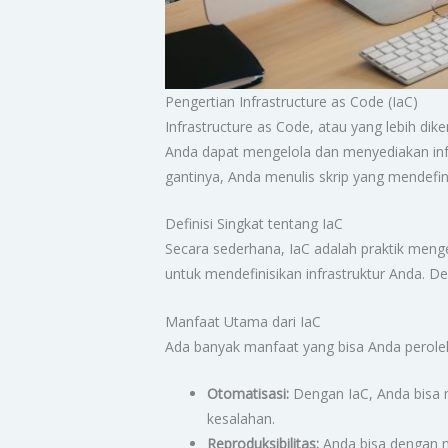
Pengertian Infrastructure as Code (IaC)
Infrastructure as Code, atau yang lebih di
Anda dapat mengelola dan menyediakan infr
gantinya, Anda menulis skrip yang mendefin
Definisi Singkat tentang IaC
Secara sederhana, IaC adalah praktik menge
untuk mendefinisikan infrastruktur Anda. D
Manfaat Utama dari IaC
Ada banyak manfaat yang bisa Anda peroleh
Otomatisasi:
Dengan IaC, Anda bisa 
kesalahan.
Reproduksibilitas:
Anda bisa dengan mu