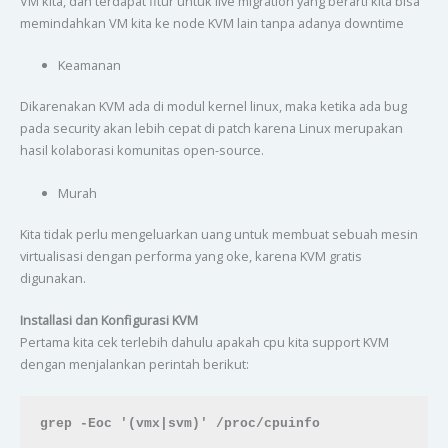
VM kita, dan terdapat fitur untuk live migration yang berarti kita bisa
memindahkan VM kita ke node KVM lain tanpa adanya downtime
Keamanan
Dikarenakan KVM ada di modul kernel linux, maka ketika ada bug
pada security akan lebih cepat di patch karena Linux merupakan
hasil kolaborasi komunitas open-source.
Murah
Kita tidak perlu mengeluarkan uang untuk membuat sebuah mesin
virtualisasi dengan performa yang oke, karena KVM gratis
digunakan.
Installasi dan Konfigurasi KVM
Pertama kita cek terlebih dahulu apakah cpu kita support KVM
dengan menjalankan perintah berikut:
grep -Eoc '(vmx|svm)' /proc/cpuinfo