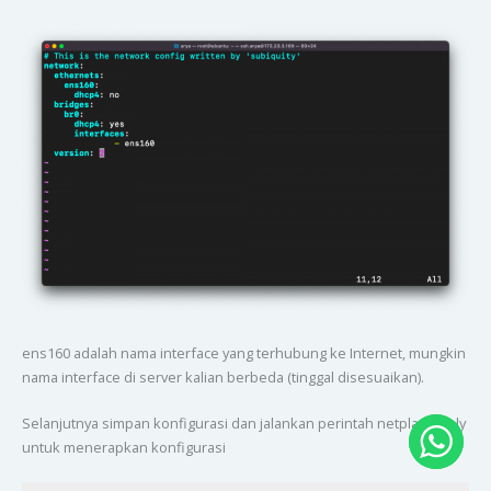
ens160 adalah nama interface yang terhubung ke Internet, mungkin
nama interface di server kalian berbeda (tinggal disesuaikan).
Selanjutnya simpan konfigurasi dan jalankan perintah netplan apply
untuk menerapkan konfigurasi