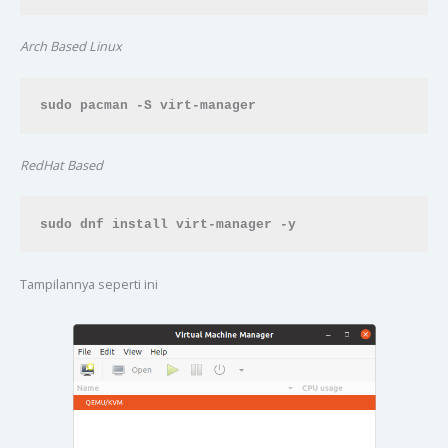
Arch Based Linux
sudo pacman -S virt-manager
RedHat Based
sudo dnf install virt-manager -y
Tampilannya seperti ini