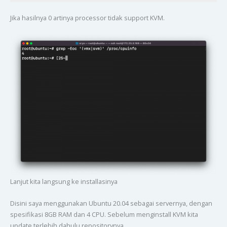
Jika hasilnya 0 artinya processor tidak support KVM.
Lanjut kita langsung ke installasinya
Disini saya menggunakan Ubuntu 20.04 sebagai servernya, dengan
spesifikasi 8GB RAM dan 4 CPU. Sebelum menginstall KVM kita
update terlebih dahulu repositorynya.