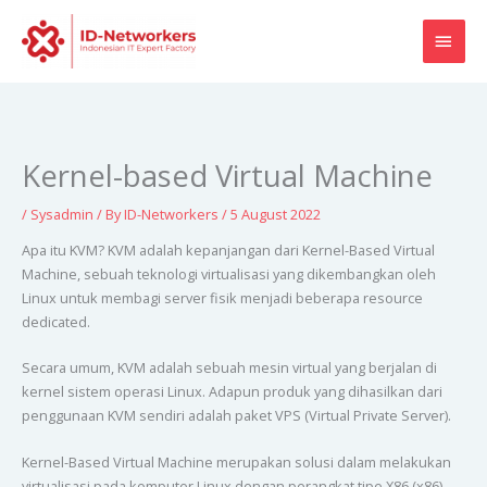
Skip
MAI
to
content
MEN
Kernel-based Virtual Machine
/
Sysadmin
/ By
ID-Networkers
/
5 August 2022
Apa itu KVM? KVM adalah kepanjangan dari Kernel-Based Virtual
Machine, sebuah teknologi virtualisasi yang dikembangkan oleh
Linux untuk membagi server fisik menjadi beberapa resource
dedicated.
Secara umum, KVM adalah sebuah mesin virtual yang berjalan di
kernel sistem operasi Linux. Adapun produk yang dihasilkan dari
penggunaan KVM sendiri adalah paket VPS (Virtual Private Server).
Kernel-Based Virtual Machine merupakan solusi dalam melakukan
virtualisasi pada komputer Linux dengan perangkat tipe X86 (x86).