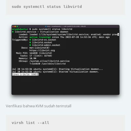
sudo systemctl status libvirtd
Verifikasi bahwa KVM sudah terinstall
virsh list --all