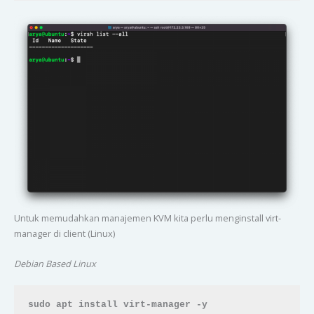
Untuk memudahkan manajemen KVM kita perlu menginstall virt-
manager di client (Linux)
Debian Based Linux
sudo apt install virt-manager -y