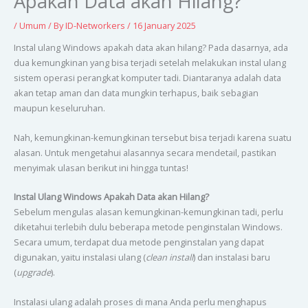
Apakah Data akan Hilang?
/
Umum
/ By
ID-Networkers
/
16 January 2025
Instal ulang Windows apakah data akan hilang? Pada dasarnya, ada
dua kemungkinan yang bisa terjadi setelah melakukan instal ulang
sistem operasi perangkat komputer tadi. Diantaranya adalah data
akan tetap aman dan data mungkin terhapus, baik sebagian
maupun keseluruhan.
Nah, kemungkinan-kemungkinan tersebut bisa terjadi karena suatu
alasan. Untuk mengetahui alasannya secara mendetail, pastikan
menyimak ulasan berikut ini hingga tuntas!
Instal Ulang Windows Apakah Data akan Hilang?
Sebelum mengulas alasan kemungkinan-kemungkinan tadi, perlu
diketahui terlebih dulu beberapa metode penginstalan Windows.
Secara umum, terdapat dua metode penginstalan yang dapat
digunakan, yaitu instalasi ulang (
clean install
) dan instalasi baru
(
upgrade
).
Instalasi ulang adalah proses di mana Anda perlu menghapus