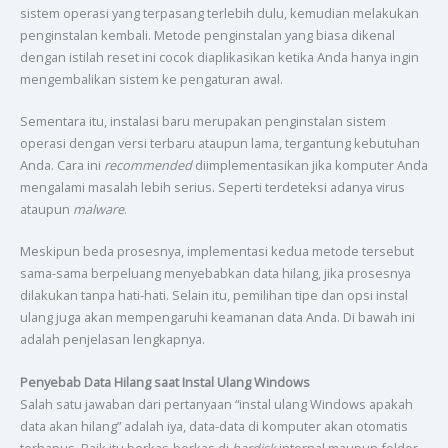
sistem operasi yang terpasang terlebih dulu, kemudian melakukan
penginstalan kembali. Metode penginstalan yang biasa dikenal
dengan istilah reset ini cocok diaplikasikan ketika Anda hanya ingin
mengembalikan sistem ke pengaturan awal.
Sementara itu, instalasi baru merupakan penginstalan sistem
operasi dengan versi terbaru ataupun lama, tergantung kebutuhan
Anda. Cara ini
recommended
diimplementasikan jika komputer Anda
mengalami masalah lebih serius. Seperti terdeteksi adanya virus
ataupun
malware
.
Meskipun beda prosesnya, implementasi kedua metode tersebut
sama-sama berpeluang menyebabkan data hilang, jika prosesnya
dilakukan tanpa hati-hati. Selain itu, pemilihan tipe dan opsi instal
ulang juga akan mempengaruhi keamanan data Anda. Di bawah ini
adalah penjelasan lengkapnya.
Penyebab Data Hilang saat Instal Ulang Windows
Salah satu jawaban dari pertanyaan “instal ulang Windows apakah
data akan hilang” adalah iya, data-data di komputer akan otomatis
terhapus. Baik itu berkas-berkas di
hardisk
internal maupun folder