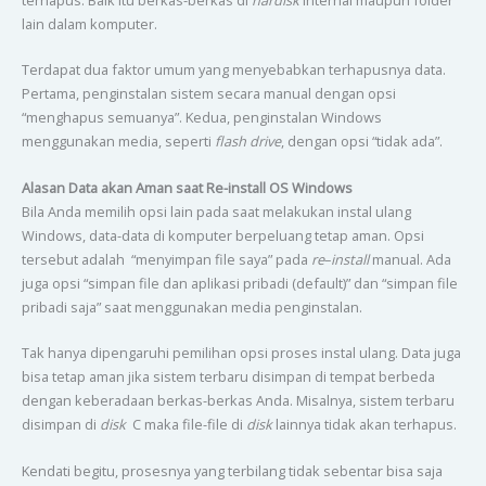
lain dalam komputer.
Terdapat dua faktor umum yang menyebabkan terhapusnya data.
Pertama, penginstalan sistem secara manual dengan opsi
“menghapus semuanya”. Kedua, penginstalan Windows
menggunakan media, seperti
flash drive
, dengan opsi “tidak ada”.
Alasan Data akan Aman saat Re-install OS Windows
Bila Anda memilih opsi lain pada saat melakukan instal ulang
Windows, data-data di komputer berpeluang tetap aman. Opsi
tersebut adalah “menyimpan file saya” pada
re
–
install
manual. Ada
juga opsi “simpan file dan aplikasi pribadi (default)” dan “simpan file
pribadi saja” saat menggunakan media penginstalan.
Tak hanya dipengaruhi pemilihan opsi proses instal ulang. Data juga
bisa tetap aman jika sistem terbaru disimpan di tempat berbeda
dengan keberadaan berkas-berkas Anda. Misalnya, sistem terbaru
disimpan di
disk
C maka file-file di
disk
lainnya tidak akan terhapus.
Kendati begitu, prosesnya yang terbilang tidak sebentar bisa saja