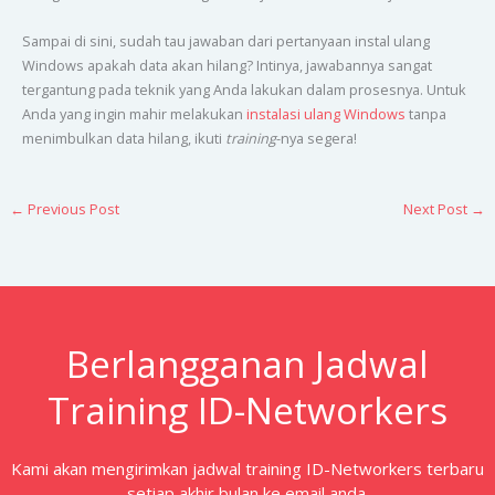
Sampai di sini, sudah tau jawaban dari pertanyaan instal ulang
Windows apakah data akan hilang? Intinya, jawabannya sangat
tergantung pada teknik yang Anda lakukan dalam prosesnya. Untuk
Anda yang ingin mahir melakukan
instalasi ulang Windows
tanpa
menimbulkan data hilang, ikuti
training
-nya segera!
←
Previous Post
Next Post
→
Berlangganan Jadwal
Training ID-Networkers
Kami akan mengirimkan jadwal training ID-Networkers terbaru
setiap akhir bulan ke email anda.