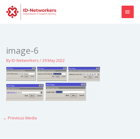
Skip
MAI
to
content
MEN
image-6
By
ID-Networkers
/
29 May 2022
←
Previous Media