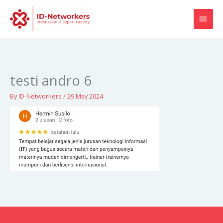
Skip
MAI
to
content
MEN
testi andro 6
By
ID-Networkers
/
29 May 2024