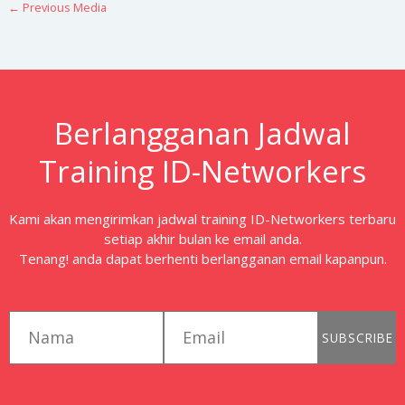
←
Previous Media
Berlangganan Jadwal
Training ID-Networkers
Kami akan mengirimkan jadwal training ID-Networkers terbaru
setiap akhir bulan ke email anda.
Tenang! anda dapat berhenti berlangganan email kapanpun.
first_name
email
SUBSCRIBE