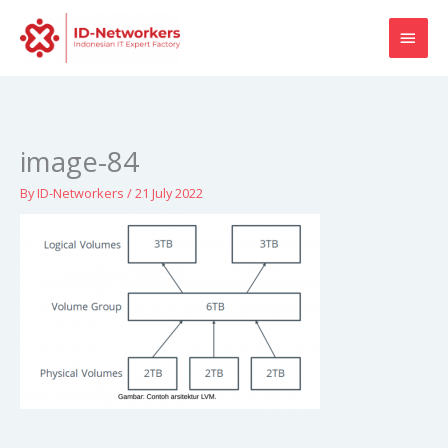
Skip
MAI
to
content
MEN
image-84
By
ID-Networkers
/
21 July 2022