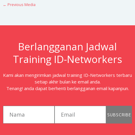
←
Previous Media
Berlangganan Jadwal
Training ID-Networkers
Kami akan mengirimkan jadwal training ID-Networkers terbaru
setiap akhir bulan ke email anda.
Tenang! anda dapat berhenti berlangganan email kapanpun.
first_name
email
SUBSCRIBE