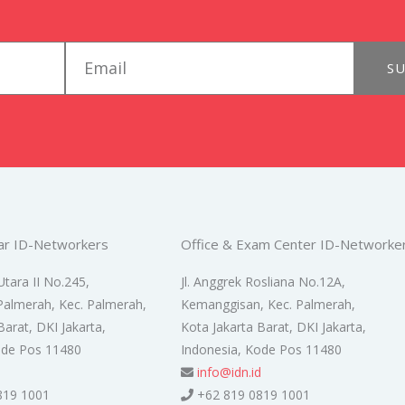
email
SU
ar ID-Networkers
Office & Exam Center ID-Networke
Utara II No.245,
Jl. Anggrek Rosliana No.12A,
Palmerah, Kec. Palmerah,
Kemanggisan, Kec. Palmerah,
Barat, DKI Jakarta,
Kota Jakarta Barat, DKI Jakarta,
ode Pos 11480
Indonesia, Kode Pos 11480
d
info@idn.id
819 1001
+62 819 0819 1001