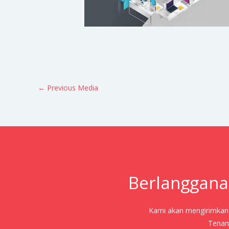
←
Previous Media
Berlanggana
Kami akan mengirimkan j
Tenang