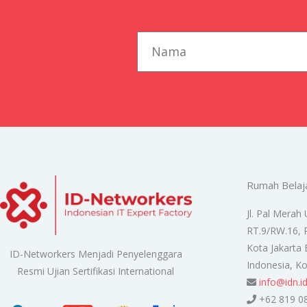
first_name
Rumah Belaj
Jl. Pal Merah 
RT.9/RW.16, 
Kota Jakarta 
ID-Networkers Menjadi Penyelenggara
Indonesia, K
Resmi Ujian Sertifikasi International
info@idn.i
+62 819 0