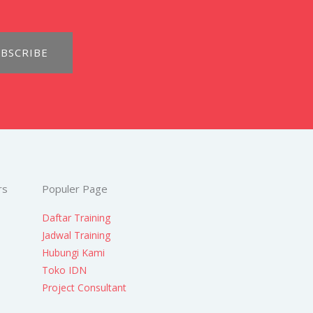
BSCRIBE
rs
Populer Page
Daftar Training
Jadwal Training
Hubungi Kami
Toko IDN
Project Consultant