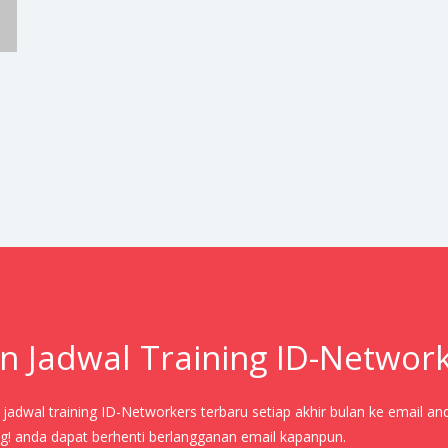
n Jadwal Training ID-Networ
adwal training ID-Networkers terbaru setiap akhir bulan ke email an
! anda dapat berhenti berlangganan email kapanpun.