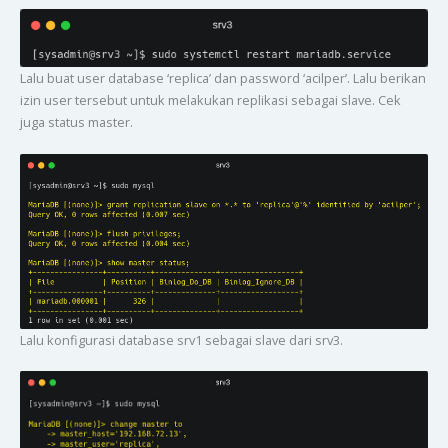
Lalu buat user database ‘replica’ dan password ‘acilper’. Lalu berikan
izin user tersebut untuk melakukan replikasi sebagai slave. Cek
juga status master.
Lalu konfigurasi database srv1 sebagai slave dari srv3.