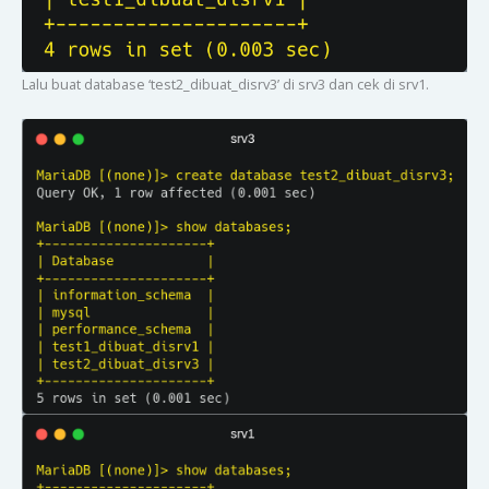
Lalu buat database ‘test2_dibuat_disrv3’ di srv3 dan cek di srv1.