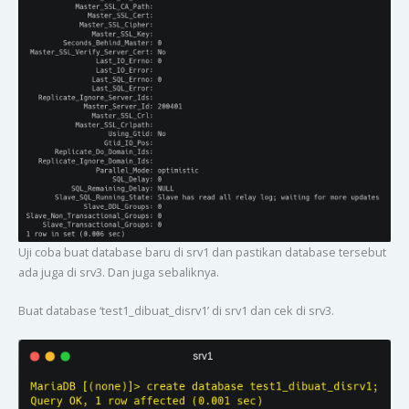
Uji coba buat database baru di srv1 dan pastikan database tersebut
ada juga di srv3. Dan juga sebaliknya.
Buat database ‘test1_dibuat_disrv1’ di srv1 dan cek di srv3.