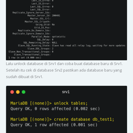
Lalu unlock database di Srv1 dan coba buat database baru di Srv1.
Setelah itu cek di database Srv2 pastikan ada database baru yang
sudah dibuat di Srv1.