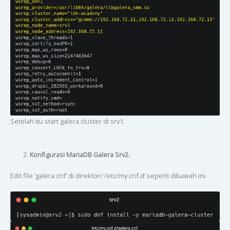
Setelah itu start galera cluster di srv1.
Konfigurasi MariaDB Galera Srv2.
Edit file ‘galera.cnf’ di direktori ‘/etc/my.cnf.d’ seperti dibawah ini.