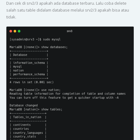
Dan cek di srv2/3 apakah ada database terbaru. Lalu coba delete
salah satu table didalam database melalui srv2/3 apakah bisa atau
tidak.