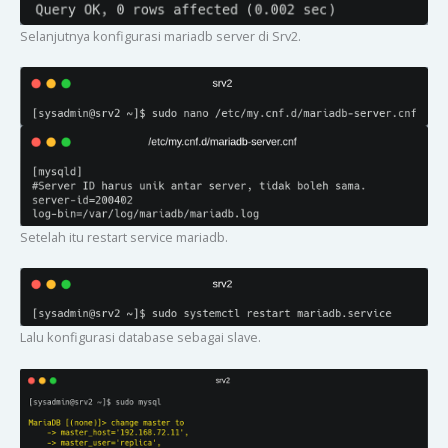
Selanjutnya konfigurasi mariadb server di Srv2.
Setelah itu restart service mariadb.
Lalu konfigurasi database sebagai slave.