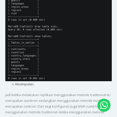
Kesimpulan.
Jadi ketika melakukan replikasi menggunakan metode traditional itu
merupakan asinkron sedangkan menggunakan metode modern itu
merupakan sinkron. Dari segi konfigurasi juga lebih rumit ketika
menggunakan metode traditional. Ketika menggunakan metode