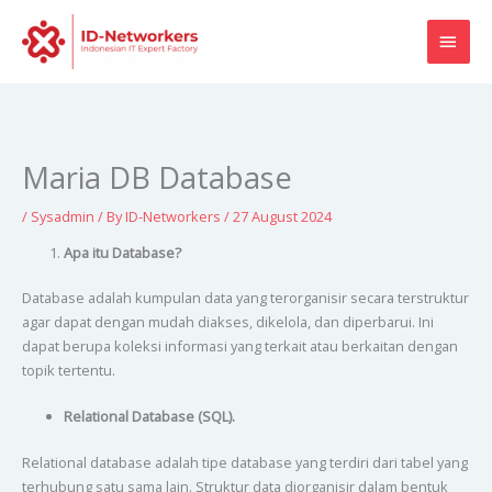
Skip
MAI
to
content
MEN
Maria DB Database
/
Sysadmin
/ By
ID-Networkers
/
27 August 2024
Apa itu Database?
Database adalah kumpulan data yang terorganisir secara terstruktur
agar dapat dengan mudah diakses, dikelola, dan diperbarui. Ini
dapat berupa koleksi informasi yang terkait atau berkaitan dengan
topik tertentu.
Relational Database (SQL).
Relational database adalah tipe database yang terdiri dari tabel yang
terhubung satu sama lain. Struktur data diorganisir dalam bentuk