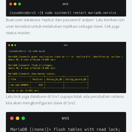
Buat user database ‘replica’ dan password ‘acilper’. Lalu berikan izin
user tersebut untuk melakukan replikasi sebagai slave. Cek juga
status master.
Lalu lock juga database di Srv1 supaya tidak ada perubahan selama
kita akan mengkonfigurasi slave di Srv2.