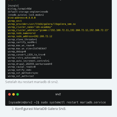
Setelah itu restart mariadb di srv2.
Konfigurasi MariaDB Galera Srv3.