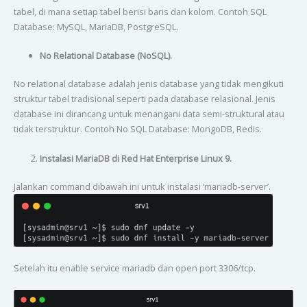
tabel, di mana setiap tabel berisi baris dan kolom. Contoh SQL
Database: MySQL, MariaDB, PostgreSQL.
No Relational Database (NoSQL).
No relational database adalah jenis database yang tidak mengikuti
struktur tabel tradisional seperti pada database relasional. Jenis
database ini dirancang untuk menangani data semi-struktural atau
tidak terstruktur. Contoh No SQL Database: MongoDB, Redis.
Instalasi MariaDB di Red Hat Enterprise Linux 9.
Jalankan command dibawah ini untuk instalasi ‘mariadb-server’.
Setelah itu enable service mariadb dan open port 3306/tcp.