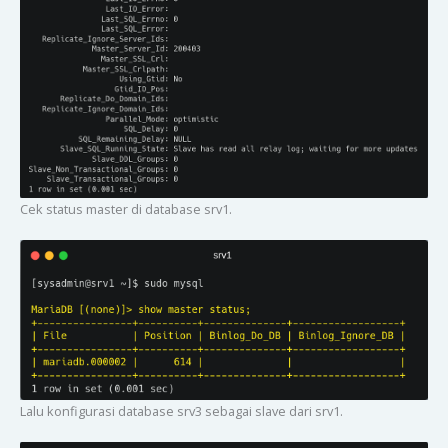
Cek status master di database srv1.
Lalu konfigurasi database srv3 sebagai slave dari srv1.