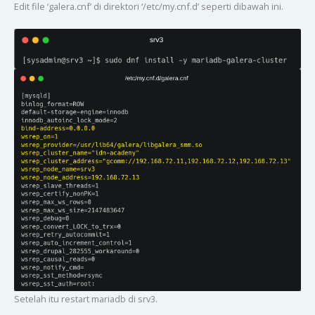
Edit file ‘galera.cnf’ di direktori ‘/etc/my.cnf.d’ seperti dibawah ini.
Setelah itu restart mariadb di srv3.