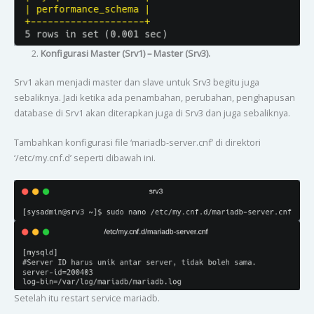
Konfigurasi Master (Srv1) – Master (Srv3).
Srv1 akan menjadi master dan slave untuk Srv3 begitu juga
sebaliknya. Jadi ketika ada penambahan, perubahan, penghapusan
database di Srv1 akan diterapkan juga di Srv3 dan juga sebaliknya.
Tambahkan konfigurasi file ‘mariadb-server.cnf’ di direktori
‘/etc/my.cnf.d’ seperti dibawah ini.
Setelah itu restart service mariadb.