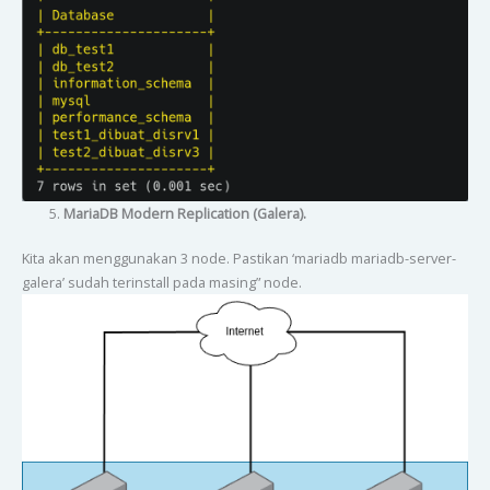
MariaDB Modern Replication (Galera).
Kita akan menggunakan 3 node. Pastikan ‘mariadb mariadb-server-
galera’ sudah terinstall pada masing” node.