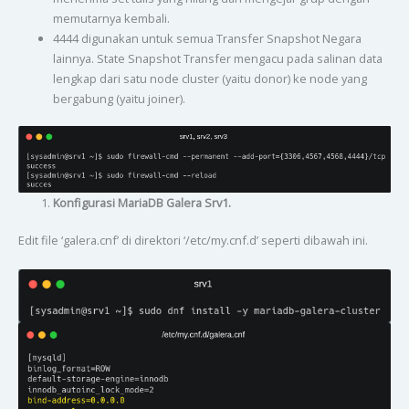
memutarnya kembali.
4444 digunakan untuk semua Transfer Snapshot Negara
lainnya. State Snapshot Transfer mengacu pada salinan data
lengkap dari satu node cluster (yaitu donor) ke node yang
bergabung (yaitu joiner).
Konfigurasi MariaDB Galera Srv1.
Edit file ‘galera.cnf’ di direktori ‘/etc/my.cnf.d’ seperti dibawah ini.