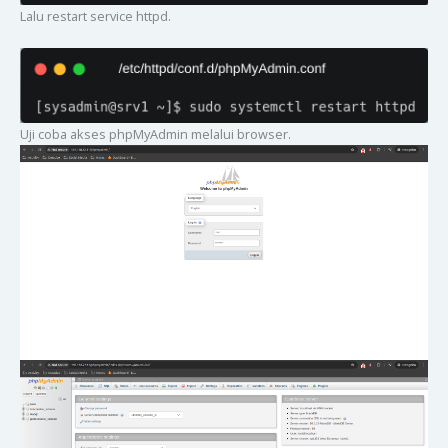
Lalu restart service httpd.
Uji coba akses phpMyAdmin melalui browser.