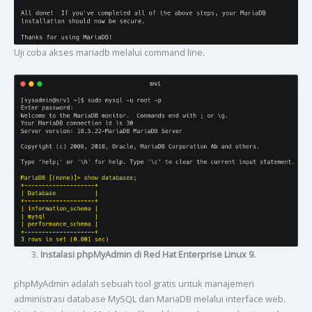
Uji coba akses mariadb melalui command line.
Instalasi phpMyAdmin di Red Hat Enterprise Linux 9.
phpMyAdmin adalah sebuah tool gratis untuk manajemen
administrasi database MySQL dan MariaDB melalui interface web.