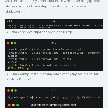
Untuk instalasi phpMyAdmin dibutuhkan web server dan juga php.
Jalankan command pada step dibawah ini untuk instalasi
‘phpMyAdmin’.
Lalu enable service httpd dan open port 80/tcp.
Lalu ubah konfigurasi file ‘phpMyAdmin.conf’ yang ada di direktori
‘/etc/httpd/conf.d’.