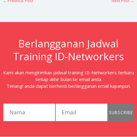
←
Previous Post
Next Post
→
Berlangganan Jadwal
Training ID-Networkers
Kami akan mengirimkan jadwal training ID-Networkers terbaru
setiap akhir bulan ke email anda.
Tenang! anda dapat berhenti berlangganan email kapanpun.
first_name
email
SUBSCRIBE