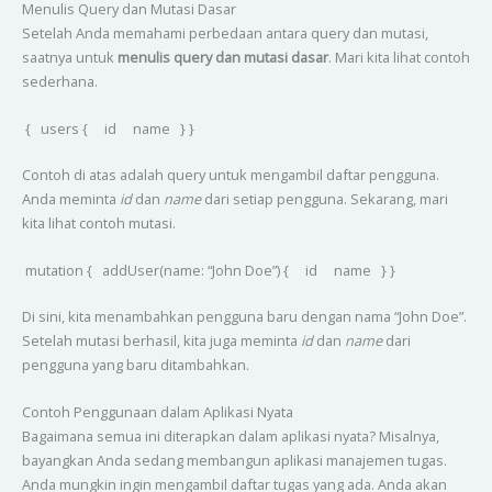
Menulis Query dan Mutasi Dasar
Setelah Anda memahami perbedaan antara query dan mutasi,
saatnya untuk
menulis query dan mutasi dasar
. Mari kita lihat contoh
sederhana.
{ users { id name } }
Contoh di atas adalah query untuk mengambil daftar pengguna.
Anda meminta
id
dan
name
dari setiap pengguna. Sekarang, mari
kita lihat contoh mutasi.
mutation { addUser(name: “John Doe”) { id name } }
Di sini, kita menambahkan pengguna baru dengan nama “John Doe”.
Setelah mutasi berhasil, kita juga meminta
id
dan
name
dari
pengguna yang baru ditambahkan.
Contoh Penggunaan dalam Aplikasi Nyata
Bagaimana semua ini diterapkan dalam aplikasi nyata? Misalnya,
bayangkan Anda sedang membangun aplikasi manajemen tugas.
Anda mungkin ingin mengambil daftar tugas yang ada. Anda akan