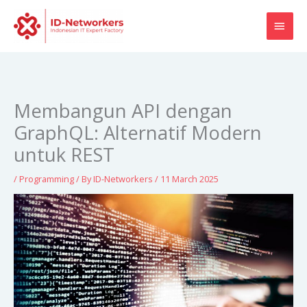
Skip
MAI
to
content
MEN
Membangun API dengan
GraphQL: Alternatif Modern
untuk REST
/
Programming
/ By
ID-Networkers
/
11 March 2025