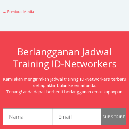
←
Previous Media
Berlangganan Jadwal
Training ID-Networkers
Kami akan mengirimkan jadwal training ID-Networkers terbaru
setiap akhir bulan ke email anda.
Tenang! anda dapat berhenti berlangganan email kapanpun.
first_name
email
SUBSCRIBE