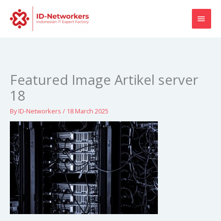
Skip
MAI
to
content
MEN
Featured Image Artikel server
18
By
ID-Networkers
/
18 March 2025