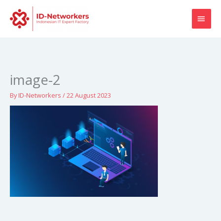
Skip
MAI
to
content
MEN
image-2
By
ID-Networkers
/
22 August 2023