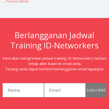
←
Previous Media
Berlangganan Jadwal
Training ID-Networkers
Kami akan mengirimkan jadwal training ID-Networkers terbaru
setiap akhir bulan ke email anda.
Tenang! anda dapat berhenti berlangganan email kapanpun.
first_name
email
SUBSCRIBE