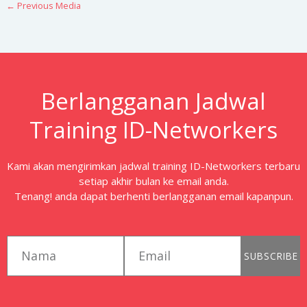
←
Previous Media
Berlangganan Jadwal
Training ID-Networkers
Kami akan mengirimkan jadwal training ID-Networkers terbaru
setiap akhir bulan ke email anda.
Tenang! anda dapat berhenti berlangganan email kapanpun.
first_name
email
SUBSCRIBE