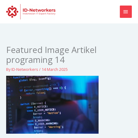
Skip
MAI
to
content
MEN
Featured Image Artikel
programing 14
By
ID-Networkers
/
14 March 2025