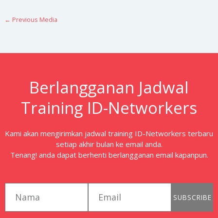
←
Previous Media
Berlangganan Jadwal
Training ID-Networkers
Kami akan mengirimkan jadwal training ID-Networkers terbaru
setiap akhir bulan ke email anda.
Tenang! anda dapat berhenti berlangganan email kapanpun.
first_name
email
SUBSCRIBE